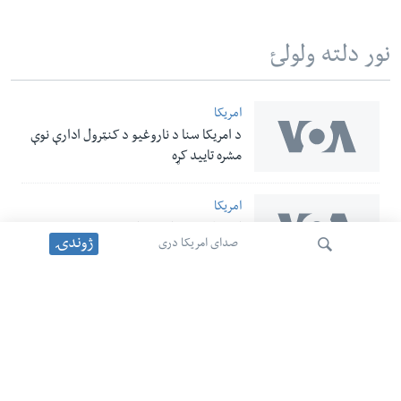
نور دلته ولولئ
امریکا
د امریکا سنا د ناروغیو د کنټرول ادارې نوې
مشره تایید کړه
امریکا
امریکا پر یو عراقي هوایي شرکت بندیزونه
ژوندۍ
صدای امریکا دری
لېري کړل
امریکا
امریکا او پاکستان د ترهګرۍ پر ضد د ګډې
لټون
مبارزې ژمنه وکړه
نور خبرونه