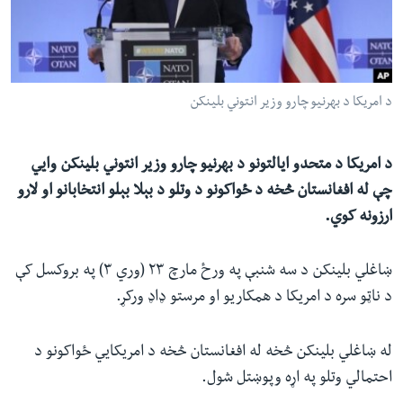
ئ
له مونږ سره په تماس کې پاتې شئ
ټون
ای
ه
د امریکا د بهرنیو چارو وزیر انتوني بلینکن
ژبې
اړ
ئ
د امریکا د متحدو ایالتونو د بهرنیو چارو وزیر انتوني بلینکن وايي
چې له افغانستان څخه د ځواکونو د وتلو د بېلا بېلو انتخابانو او لارو
ارزونه کوي.
ښاغلي بلینکن د سه شنبې په ورځ مارچ ۲۳ (وري ۳) په بروکسل کې
د ناټو سره د امریکا د همکاریو او مرستو ډاډ ورکړ.
له ښاغلي‌ بلینکن څخه له افغانستان څخه د امریکایي ځواکونو د
احتمالي وتلو په اړه وپوښتل شول.