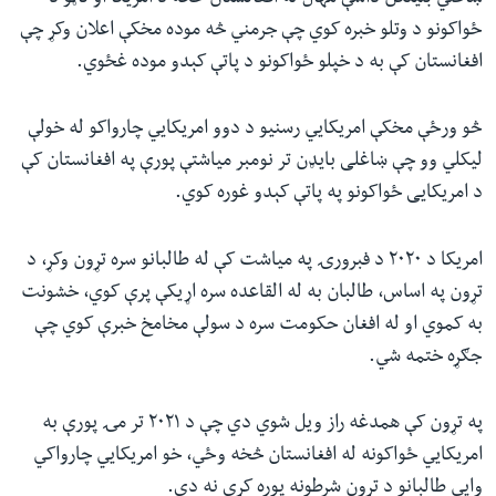
ځواکونو د وتلو خبره کوي‌ چې جرمني څه موده مخکې اعلان وکړ چې
افغانستان کې به د خپلو ځواکونو د پاتې کېدو موده غځوي.
څو ورځې مخکې امریکايي رسنیو د دوو امریکایي چارواکو له خولې
لیکلي وو چې ښاغلی بایډن تر نومبر میاشتې پورې په افغانستان کې
د امریکايی ځواکونو په پاتې کېدو غوره کوي.
امریکا د ۲۰۲۰ د فبرورۍ په میاشت کې له طالبانو سره تړون وکړ، د
تړون په اساس، طالبان به له القاعده سره اړیکې پرې کوي، خشونت
به کموي او له افغان حکومت سره د سولې مخامخ خبرې کوي چې
جګړه ختمه شي.
په تړون کې همدغه راز ویل شوي دي چې د ۲۰۲۱ تر مۍ پورې به
امریکايي ځواکونه له افغانستان څخه وځي، خو امریکایي چارواکي
وايي طالبانو د تړون شرطونه پوره کړي نه دي‌.