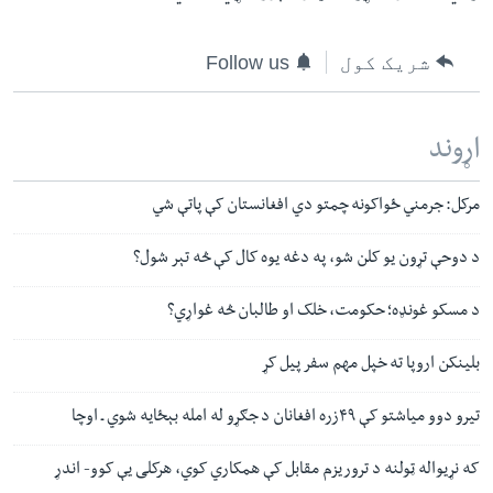
شریک کول
Follow us
اړوند
مرکل: جرمني ځواکونه چمتو دي افغانستان کې پاتې شي
د دوحې تړون یو کلن شو، په دغه یوه کال کې څه تېر شول؟
د مسکو غونډه؛ حکومت، خلک او طالبان څه غواړي؟
بلینکن اروپا ته خپل مهم سفر پیل کړ
تیرو دوو میاشتو کې ۴۹زره افغانان د جګړو له امله بېځایه شوي ـ اوچا
که نړیواله ټولنه د تروریزم مقابل کې همکاري کوي، هرکلی یې کوو- اندړ