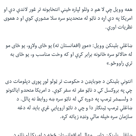
هغه وویل چې لا هم د وتلو لپاره ځینې انتخابونه تر غور لاندې دي او
امریکا په دې اړه د ناټو له متحدینو سره سلا مشورې کوي او د هغوی
نظریات اوري.
ښاغلي بلینکن وویل: «موږ (افغانستان ته) یو ځای ولاړو، یو ځای مو
له حالاتو سره ځانونه برابر کړي او که وخت مناسب و، یو ځای به
ترې راووځو.»
انتوني بلینکن د جوبایډن د حکومت تر ټولو لوړ پوړی دپلومات دی
چې په بروکسل کې د ناټو مقر ته سفر کوي. د امریکا متحدو ایالتونو
د ولسمشر ټرمپ په دوره کې له ناټو سره ښه روابط نه پالل. د
ښاغلي ټرمپ‌ ټېنګار دا و چې د ناټو اروپايي غړي باید له دغه
سازمان سره خپله مالي ونډه زیاته کړه.
ښاغلي بلینکن داسې مهال له افغانستان څخه د امریکا او ناټو د