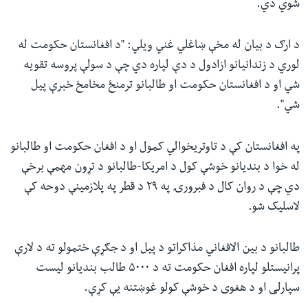
شوي دي.
د ارګ د بیان له مخې ښاغلي غني ویلي: "د افغانستان حکومت له
لوري د زندانیانو ازادول د دې لپاره دي چې د سولې پروسه تقویه
شي او د افغانستان حکومت او طالبانو ترمنځ مخامخ خبرې پیل
شي".
په افغانستان کې د تاوتریخوالي کمول او د افغان حکومت او طالبانو
له خوا د بندیانو خوشې کول د امریکا-طالبانو د تړون مهمې برخې
دي چې د روان کال د فبرورۍ په ۲۹ د قطر په پلازمینې دوحه کې
لاسلیک شو.
طالبانو د بین الافغاني مذاکراتو د پیل او د جګړې ختمولو ته د لارې
پرانیستلو لپاره افغان حکومت ته د ۵۰۰۰ طالب بندیانو لیست
سپارلی او د هغوی د خوشې کولو غوښتنه یې کړې.