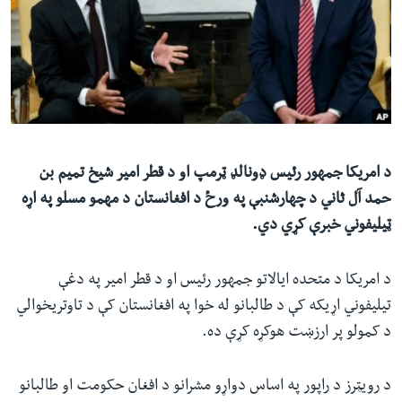
ئ
له مونږ سره په تماس کې پاتې شئ
ټون
ای
ه
ژبې
اړ
ئ
د امریکا جمهور رئیس ډونالډ ټرمپ او د قطر امیر شیخ تمیم بن
حمد آل ثاني د چهارشنبې په ورځ د افغانستان د مهمو مسلو په اړه
ټیلیفوني خبرې کړي دي.
د امریکا د متحده ایالاتو جمهور رئيس او د قطر امیر په دغې
تیلیفوني اړیکه کې د طالبانو له خوا په افغانستان کې د تاوتریخوالي
د کمولو پر ارزښت هوکړه کړې ده.
د رویټرز د راپور په اساس دواړو مشرانو د افغان حکومت او طالبانو