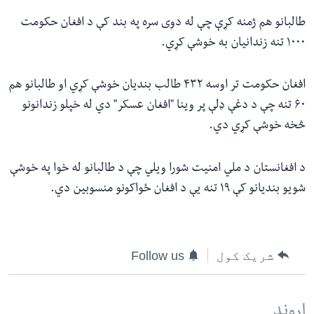
طالبانو هم ژمنه کړې چې له دوی سره په بند کې د افغان حکومت
۱۰۰۰ تنه زندانیان به خوشې کړي.
افغان حکومت تر اوسه ۴۳۲ طالب بندیان خوشې کړي او طالبانو هم
۶۰ تنه چې د دغې ډلې پر وینا "افغان عسکر" دي له خپلو زندانونو
څخه خوشې کړي دي.
د افغانستان د ملي امنیت شورا ویلي چې د طالبانو له خوا په خوشې
شویو بندیانو کې ۱۹ تنه یې د افغان ځواکونو منسوبین دي.
شریک کول
Follow us
اړوند