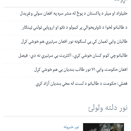
خلیلزاد او میلر د پاکستان د پوځ له مشر سره په افغان سولې وغږېدل
د طالبانو لخوا د تاوتریخوالي پر کمولو د ناټو او اروپايي ټولنې ټینګار
طالبان وایي لغمان کې یې لسګونه نور افغان سرتېري هم خوشې کړل
طالبانو چې کوم کسان خوشې کړي، اکثریت یې سرتېري نه دي- فیصل
افغان حکومت وايي ۷۱ نور طالب بندیان یې هم خوشې کړل
فضلي: حکومت د طالبانو د لست له مخې بندیان آزاد کړي
نور دلته ولولئ
نور خبرونه