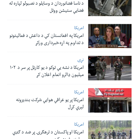
د ناسا فضانوردان د وسایلو د نصبولو لپاره له
فضایي ستیشن ووتل
امریکا
امریکا په افغانستان کې د داعش د فعالیتونو
د تداوم په اړه خبرداری ورکړ
نړۍ
امریکا د نشه یي توکو د یو کارټل پر سر د ۱۰۲
میلیون ډالرو انعام اعلان کړ
امریکا
امریکا پر یو عراقي هوایي شرکت بندیزونه
لېري کړل
امریکا
امریکا او پاکستان د ترهګرۍ پر ضد د ګډې