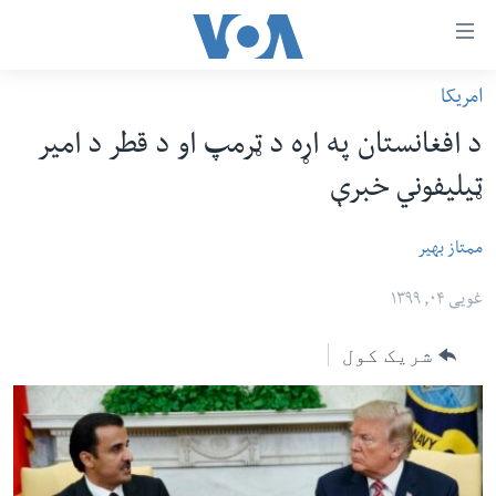
اس
امریکا
سي
کورپاڼه
د افغانستان په اړه د ټرمپ او د قطر د امیر
ړ
افغانستان
ټیلیفوني خبرې
تصالات
سیمه
صلي
امریکا
ممتاز بهیر
تن
نړۍ
ه
غویی ۰۴, ۱۳۹۹
ښځې او نجونې
اړ
شریک کول
ئ
ځوانان
مومي
د بیان ازادي
ارښود
روغتیا
ه
سرمقاله
اړ