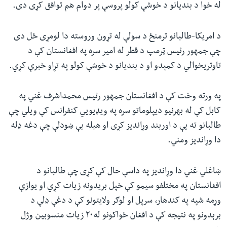
له خوا د بندیانو د خوشې کولو پروسې پر دوام هم توافق کړی دی.
د امریکا-طالبانو ترمنځ د سولې له تړون وروسته دا لومړی ځل دی
چې جمهور رئیس ټرمپ د قطر له امیر سره په افغانستان کې د
تاوتریخوالي د کمېدو او د بندیانو د خوشې کولو په تړاو خبرې کړي.
په ورته وخت کې د افغانستان جمهور رئیس محمداشرف غني په
کابل کې له بهرنیو دیپلوماتو سره په ویډیويي کنفرانس کې ویلي چې
طالبانو ته یې د اوربند وړاندیز کړی او هیله یې ښودلې چې دغه ډله
دا وړاندیز ومني.
ښاغلي غني دا وړاندیز په داسې حال کې کړی چې طالبانو د
افغانستان په مختلفو سیمو کې خپل بریدونه زیات کړي او یوازې
وړمه شپه په کندهار، سرپل او لوګر ولایتونو کې د دغې ډلې د
برېدونو په نتیجه کې د افغان ځواکونو له۲۰ زیات منسوبین وژل