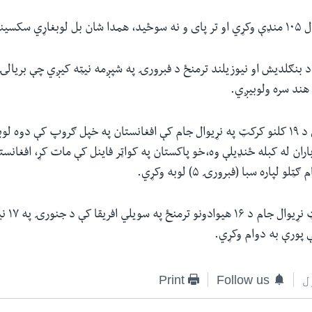
 منډې وکړي.
 د بنګلدیش او نیوزیلند ترمنځ د فبرورۍ په شپږمه نیټه کیږي چې بریالۍ
 هند سره ولوبیږي.
د یادولو وړ ده چې د ۱۹ کلنو کرکټ په نړیوال جام کې افغانستان په خپل ګروپ کې دوه
باران له کبله ځنډیلې وه،خو پاکستان په کواټر فاینل کې مات کړ، افغانست
و لپاره سبا (فبرورۍ ۵) لوبه وکړي.
د نولس کلن
ل
Follow us
Print