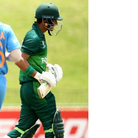
ئ
ټون
ای
ه
اړ
ئ