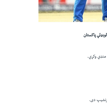
ن سه شنبه ( فبرورۍ ۴) د هند کرکټ لوبډلې پاکستان