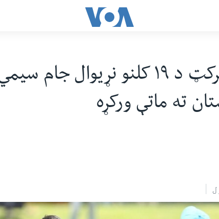
هند د کرکټ د ۱۹ کلنو نړیوال جام س
ان ته ماتې ورکړه
ل