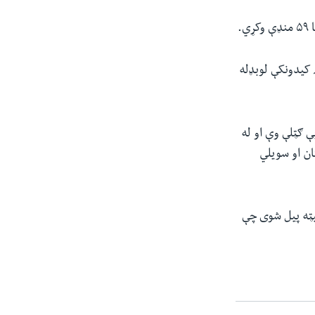
 کیدونکې لوبډله
 لوبې ګټلې وې او له
ان او سویلي
و کرکټ نړیوال جام د ۱۶ هیوادونو ترمنځ په سویلي افریقا کې د جنورۍ په ۱۷ نیټه پیل شوی چې