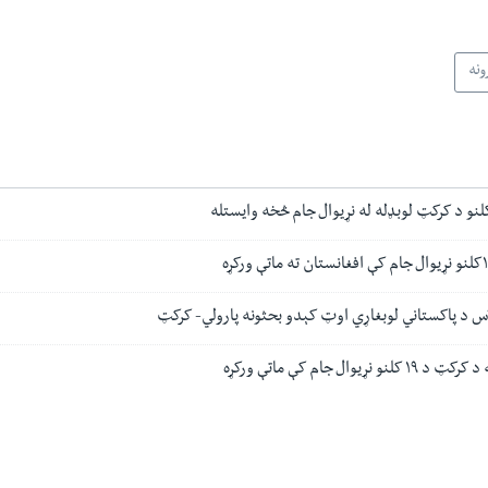
ونه
لاس د پاکستاني لوبغاړي اوټ کېدو بحثونه پارولي- کرکټ
یوال جام کې ماتې ورکړه