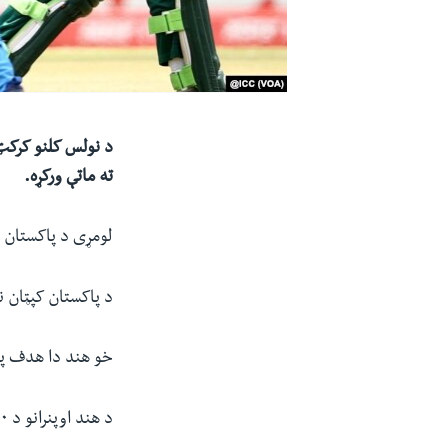
ته ماتې ورکړه.
لومړی د پاکستان لوبډلې لوبه پیل کړه چې
د پاکستان کپټان نظیر ۶۲، حیدر علي ۵۶ او محمد حارث ۱
خو هند دا هدف په 
د هند اوپنرانو د ۱۵۰ زیاته ملګرتیا وکړه او دا په روان نړیوال جام کې تر ټولو زیات اوږد پارترنشیپ دی.