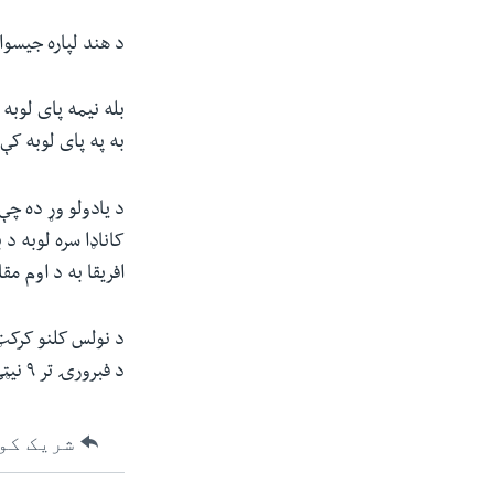
د هند لپاره جیسوال ۱۰۵ منډې وکړي او تر پای و نه سوځید، همدا شان بل لوبغاړي سکسینا ۵۹
بله نیمه پای لوبه
به په پای لوبه کې
کاناډا سره لوبه د 
افریقا به د اوم مقام ګټل
د فبرورۍ تر ۹ نیټې پورې به دوام وکړي.
شریک کو