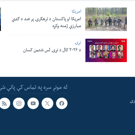
امریکا
امریکا او پاکستان د ترهګرۍ پر ضد د ګډې
مبارزې ژمنه وکړه
نړۍ
د ۲۰۲۶ کال د نړۍ لس شتمن کسان
له مونږ سره په تماس کې پاتې شئ
ری