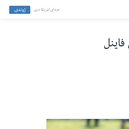
ژوندۍ
صدای امریکا دری
یمي فاینل