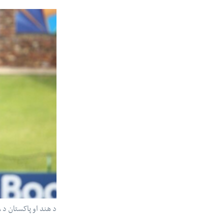
د هند او پاکستان د ۱۹ کلنو کرکټ لوبغاړي