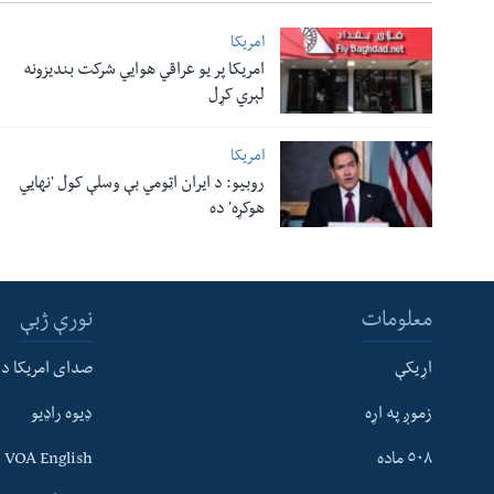
امریکا
امریکا پر یو عراقي هوایي شرکت بندیزونه
لېري کړل
امریکا
روبیو: د ایران اټومي بې وسلې کول 'نهايي
هوکړه' ده
معلومات
نورې ژبې
اړیکې
صدای امریکا د
زموږ په اړه
ډیوه راډیو
له مونږ سره په تماس کې پاتې شئ
٥٠٨ ماده
VOA English