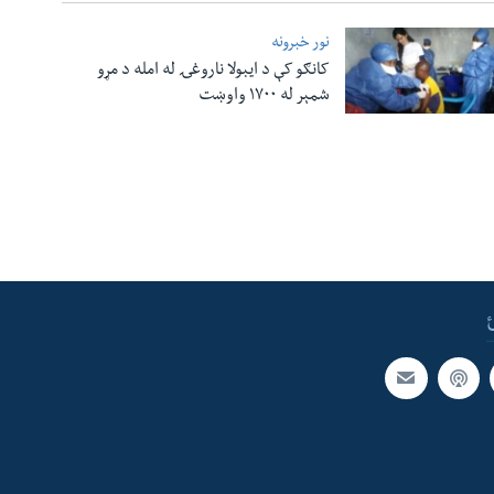
نور خبرونه
کانګو کې د ایبولا ناروغۍ له امله د مړو
شمېر له ۱۷۰۰ واوښت