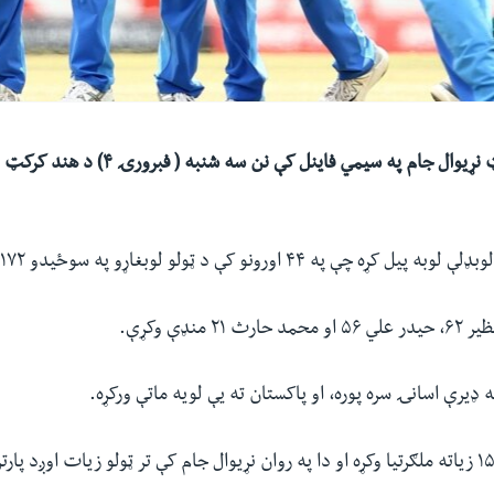
د نولس کلنو کرکټ نړیوال جام په سیمي فاینل کې ن
 په ۴۴ اورونو کې د ټولو لوبغاړو په سوځیدو ۱۷۲ منډې وکړې.
۲ منډې وکړې.
ډيرې اسانۍ سره پوره، او پاکستان ته یې لویه ماتې ورکړه.