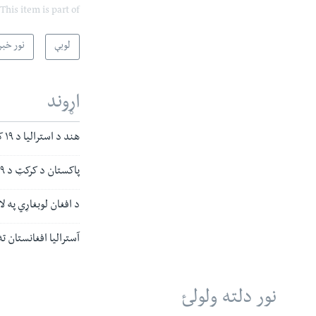
This item is part of
لوبې
نور خبر
اړوند
هند د استرالیا د ۱۹ کلنو د کرکټ لوبډله له نړیوال جام څخه وایستله
پاکستان د کرکټ د ۱۹کلنو نړیوال جام کې افغانستان ته ماتې ورکړه
د افغان لوبغاړي په 
آسترالیا افغانستان ته د کرکټ د ۱۹ کلنو نړ
نور دلته ولولئ