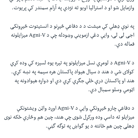
وازمایل شو او د استرالیا اوبو ته نژدې په آرام سمندر کې پریوت.
په نوي ډهلي کې میشت د د دفاعي څیړنو د انستیتوت څیړونکی
اجی لی لی، وایي دغې ازموینې وښودله چې د
Agni-V
میزایلونه
فعاله دي.
د
Agni-V
د لومړي نسل میزایلونو په تیره یوه لسیزه کې وده کړې
کولای شي د هند د سیال هیواد پاکستان هره سیمه په نښه کړي.
هند او پاکستان درې ځلې جگړې کړي دي او دواړه هیوادونه په
اټومي وسلو سمبال دي.
د دفاعي چارو څیړونکي وایي د
Agni-V
اوږد واټن ویشتونکي
میزایلو ته داسې وده ورکړل شوی چې هند، چین هم وڅاري ځکه نوی
ډهلی چین هم ځانته د یو گواښ په توگه گڼي.