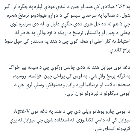
په ۱۹۶۲ میلادي کې هند او چین د لنډې مودې لپاره په جگړه کې گیر
شول. د همالیا په سرحدي سیمو کې د دواړو هیوادونو ترمنځ شخړه
چې لا هم نه ده حل شوی ددې جگړې دلیل و. له دې سربیره نوی
ډهلی د چین او پاکستان ترمنځ د اړیکو د نژدیوالي په خاطر له
احتیاط نه کار اخلي او هڅه کوي چې د هند په سمندر کې خپل نفوذ
پراخ کاندي.
دغه نوی میزایل هند ته ددې چانس ورکوي چې د سیمه ییز ځواک
په توگه پرمخ ولاړ شي. په اوس کې یواځې چین، فرانسه، روسیه،
متحده ایالات او بریتانیا اوږد واټن ویشتونکي وسلې لري چې د
اټومي سرگلولو د لیږدولو توان لري.
د اټومي چارو پوهانو ویلي دي چې د هند په دغه نوي
Agni-V
میزایل کې له داسې تکنالوژۍ نه استفاده شوی چې میزایل ته پرې
لارښونه کیدای شي.