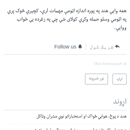
هغه وایي هند په پوره اندازه اټومي مهمات لري، کچیرې څوک پرې
په اټومي وسلو حمله وکړي کولای شي چې په زغرده یې ځواب
ووایي.
شریک کول
Follow us
This item is part of
نړۍ
نور خبرونه
اړوند
هند د پوځ، هوايي ځواک او استخباراتو نوي مشران وټاکل