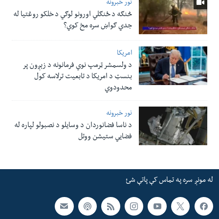
نور خبرونه
څنګه د ځنګلي اورونو لوګي د خلکو روغتیا له
جدي ګواښ سره مخ کوي؟
امریکا
د ولسمشر ټرمپ نوي فرمانونه د زېږون پر
بنسټ د امریکا د تابعیت ترلاسه کول
محدودوي
نور خبرونه
د ناسا فضانوردان د وسایلو د نصبولو لپاره له
فضایي ستیشن ووتل
له مونږ سره په تماس کې پاتې شئ