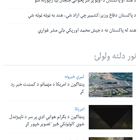
د هند او پاکستان د اوبو پر سر پخوانی جنجال بیا راپورته شو
د پاکستان دفاع وزیر:کشمیر چې ازاد شي، هند به ټوټه ټوټه شي
هند له پاکستان نه د جیش محمد اورپکې ډلې مشر غواړي
نور دلته ولولئ
لمړي خبرونه
پنټاګون د امریکا د مهماتو د کمښت خبر رد
کړ
امریکا
پنټاګون د بګرام هوایي اډې پر سر د ناپيژندل
شوې 'الوتونکي څيز' تصویر خپور کړ