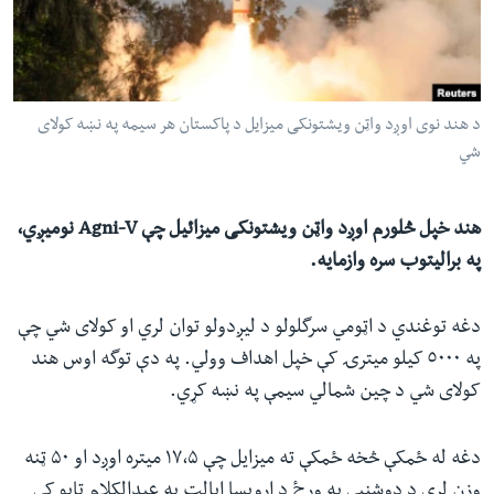
ئ
له مونږ سره په تماس کې پاتې شئ
ټون
ای
ه
د هند نوی اوږد واټن ویشتونکی میزایل د پاکستان هر سیمه په نښه کولای
ژبې
اړ
شي
ئ
هند خپل څلورم اوږد واټن ویشتونکی میزائیل چې
Agni-V
نومیږي،
په برالیتوب سره وازمایه.
دغه توغندي د اټومي سرگلولو د لیږدولو توان لري او کولای شي چې
په ٥٠٠٠ کیلو میترۍ کې خپل اهداف وولي. په دې توگه اوس هند
کولای شي د چین شمالي سیمې په نښه کړي.
دغه له ځمکې څخه ځمکې ته میزایل چې ۱۷،۵ میتره اوږد او ۵۰ ټنه
وزن لري د دوشنبې په ورځ د ارویسا ایالت په عبدالکلام ټاپو کې