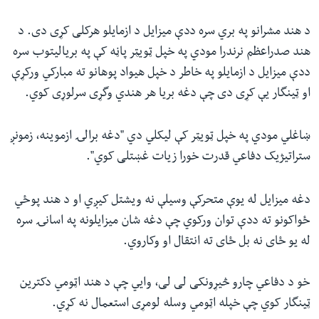
د هند مشرانو په بري سره ددې میزایل د ازمایلو هرکلی کړی دی. د
هند صدراعظم نرندرا مودي په خپل ټویټر پاڼه کې په بریالیتوب سره
ددې میزایل د ازمایلو په خاطر د خپل هیواد پوهانو ته مبارکي ورکړې
او ټینگار یې کړی دی چې دغه بریا هر هندي وگړی سرلوړی کوي.
ښاغلي مودي په خپل ټویټر کې لیکلي دي "دغه برالۍ ازموینه، زمونږ
ستراتیژیک دفاعي قدرت خورا زیات غښتلی کوي".
دغه میزایل له یوې متحرکې وسیلې نه ویشتل کیږي او د هند پوځي
ځواکونو ته ددې توان ورکوي چې دغه شان میزایلونه په اسانۍ سره
له یو ځای نه بل ځای ته انتقال او وکاروي.
خو د دفاعي چارو څیړونکی لی لی، وایي چې د هند اټومي دکترین
ټینگار کوي چې خپله اټومي وسله لومړی استعمال نه کړي.