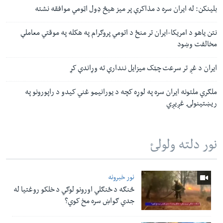
بلینکن: له ایران سره د مذاکرې پر میز هیڅ ډول اټومي موافقه نشته
نتن یاهو د امریکا-ایران تر منځ د اتومي پروګرام په هکله په موقتي معاملې
مخالفت وښود
ایران د غږ تر سرعت چټک میزایل نندارې ته وړاندې کړ
ملګري ملتونه ایران سره په لوړه کچه د یورانیمو غني کیدو د راپورونو په
ریښتینولۍ غږیږي
نور دلته ولولئ
نور خبرونه
څنګه د ځنګلي اورونو لوګي د خلکو روغتیا له
جدي ګواښ سره مخ کوي؟