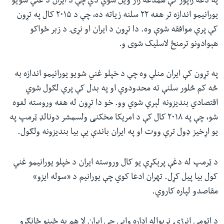
په دغه راپور کې همدغه راز ویل شوي دي چې د ایران د غني شويو
یورانیمو اندازه تر هغه ۲۲ سلنه زیاته ده، چې د ۲۰۱۵ کال په تړون
کې پرې موافقه شوې وه. دا تړون د ایران او نړۍ د زبر ځواکو
هېوادونو ترمنځ لاسلیک شوی و.
په تړون کې ایران منلې وه چې د خپلو غني شویو یورانیمو اندازه به
څه کم څلور سلنې ته محدودوي او په بدل کې پرې لګول شوي
اقتصادي‌ بندیزونه لېرې شوي وو. خو دا تړون له هغه وروسته لغوه
شو، چې په ۲۰۱۸ کال کې د امریکا مخکنی ولسمشر دونالډ ټرمپ په
یو اړخیز ډول ترې ووت او په ایران باندې یې بیا بندیزونه ولګول.
د ټرمپ له دغې پرېکړې یو کال وروسته ایران د خپلو یورانیمو غني
کول بیا پیل کړل. تهران ادعا کوي چې یورانیم د «سوله ایزو»
مقاصدو لپاره کاروي.
د اتومي انرژۍ نړیواله اداره وايي چې ایران لا هم په ځینو ځانګړو