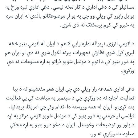
مسائیلو کې د دغې ادارې د کار مخه نیسي. دغې ادارې تېره ورځ په
یو بل راپور کې ویلي وو چې په یو لړ موضوعګانو باندې له ایران سره
په خبرو کې کوم پرمختګ نه دی شوی.
د اتومي انرژۍ نړیواله اداره وايي لا هم د ایران له اتومي بټیو څخه
لېرې کړل شوي نظارتي تجهیزات بېرته لګول شوي نه دي او ایران هم
په دوو بټیو کې د اتوم د موندل شویو ذراتو په اړه معلومات نه دي
ورکړي.
دغې ادارې همدغه راز ویلي دي چې ایران هغو مفتشینو ته د بیا
فعالیت اجازه نه ده ورکړې چې د سپتمبر په میاشت کې یې فعالیت
بند کړی و. ایران له هغه وروسته دا اقدام وکړ چې امریکا، بریتانیا،
فرانسې او جرمني په دوو بټیو کې د موندل شویو اتومي ذراتو په اړه
د باور وړ توضیحات وغوښتل. ایران د دغو دوو بټیو په اړه مخکې
معلومات ورکړي نه وو.