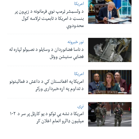
امریکا
د ولسمشر ټرمپ نوي فرمانونه د زېږون پر
بنسټ د امریکا د تابعیت ترلاسه کول
محدودوي
نور خبرونه
د ناسا فضانوردان د وسایلو د نصبولو لپاره له
فضایي ستیشن ووتل
امریکا
امریکا په افغانستان کې د داعش د فعالیتونو
د تداوم په اړه خبرداری ورکړ
نړۍ
امریکا د نشه یي توکو د یو کارټل پر سر د ۱۰۲
میلیون ډالرو انعام اعلان کړ