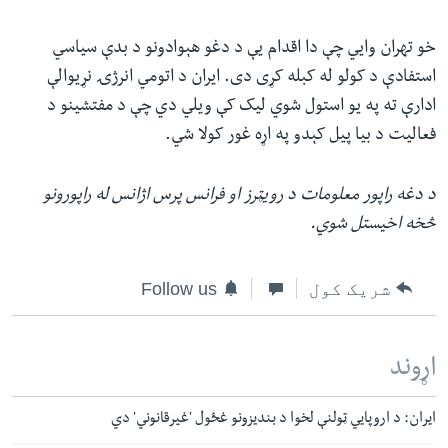
خو تهران وایي چې دا اقدام یې د دغو هېوادونو د بدې سیاسي
استفادې د کولو له کبله کړی دی. ایران د اتومي انرژۍ نړیوالې
ادارې ته په یو استول شوي لیک کې ویلي دي چې د مفتشینو د
فعالیت د بیا پیل کېدو په اړه غور کولا شي.
د دغه راپور معلومات د رویټرز او فرانس پرس اژانس له راپورونو
څخه اخیستل شوي.
شریک کول
Follow us
اړوند
ایران: د اروپايي ټولنې لخوا د بندیزونو غځول 'غیرقانوني' دي