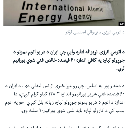
ئ
له مونږ سره په تماس کې پاتې شئ
ټون
ای
ه
د اتومي انرژۍ د نړیوالې ایجنسۍ لوګو
ژبې
اړ
ئ
د اتومي انرژۍ نړیواله اداره وايي چې ایران د دریو اتوم بمونو د
جوړولو لپاره په کافي اندازه ۶۰ فیصده خالص غني شوي یورانیم
لري.
د دغه راپور په اساس، چې رویټرز خبري اژانس لیدلی دی، د ایران د
۶۰ فیصده غني شویو یورانیمو اندازه ۱۲۸.۳ کیلو ګرام کېږي، دا
اندازه د اتوم د دریو بمونو جوړولو لپاره زیاته بلل کېږي، خو په اتوم
بمب کې د کارولو لپاره باید غني شوي یورانیم۹۰ سلنه وي.