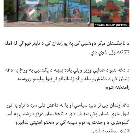
ئ
له مونږ سره په تماس کې پاتې شئ
ټون
ای
ه
ژبې
اړ
د تاجکستان مرکز دوشنبې کې په یو زندان کې د تاوترخیوالې له امله
ئ
۳۲ تنه وژل شوي دي.
د دغه هېواد عدلیې وزیر ویلي یاده پېښه د یکشنبې په ورځ په دغه
زندان کې د داعش وسله والو زندانیانو تر بلوا پیلېدو وروسته
رامنځته شوه.
دغه زندان چې تر ډېره سیاسي او یا له داعش ډلې سره د تړاو په تور
نیول شوي کسان پکې بندیان دي د تاجکستان مرکز دوشنبې په لس
کېلومترۍ د وحدت په نوم سیمه کې تر سختو امنیتي تدابیرو
لاندې موقعیت لري.