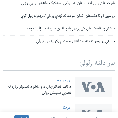
تاجکستان وايي افغانستان ته تلونکي "مشکوک داعشیان" یې وژلي
روسیې او تاجکستان افغان سرحد ته نژدې پوځي تمرینونه پیل کړي
داعش په تاجکستان کې پر بهرنیانو باندې د برید مسؤلیت ومانه
جرمني پولیسو ١٠ تنه د داعش سره د اړیکو په تور نیولي
نور دلته ولولئ
نور خبرونه
د ناسا فضانوردان د وسایلو د نصبولو لپاره له
فضایي ستیشن ووتل
امریکا
امریکا په افغانستان کې د داعش د فعالیتونو