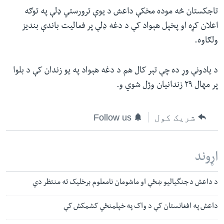
تاجکستان څه موده مخکې داعش د یوې ترورستي ډلې په توګه
اعلان کړه او پخپل هېواد کې د دغه ډلې پر فعالیت باندې بندیز
ولګاوه.
د یادونې وړ ده چې تېر کال هم د دغه هېواد په یو زندان کې د بلوا
پر مهال ۲۹ زندانیان وژل شوي و.
شریک کول
Follow us
اړوند
د داعش د جنگیالیو ښځې او ماشومان نامعلوم برخلیک ته منتظر دي
داعش په افغانستان کې د واک په خپلمنځي کشمکش کې