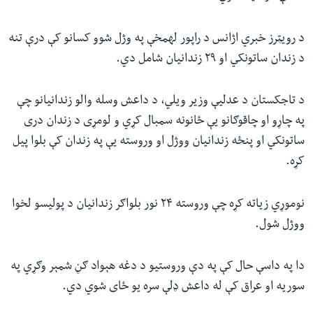
د رویټرز خبري اژانس د راپور لهمخې په وژل شوو کسانو کې درې تنه
د زندان ساتونکي او ۲۹ زندانیان شامل دي.
د تاجکستان د عدلیې وزیر ویلي، د داعش وسله والو زندانیانو چې
په چاړو او چاقوګانو یې ځانونه سمبال کړي و لومړی د زندان دری
ساتونکي او پنځه زندانیان ووژل او وروسته یې په زندان کې بلوا پيل
کړه.
نوموړي زیاته کړه چې وروسته ۲۴ نور بلواګر زندانیان د پولیسو لخوا
ووژل شول.
دا په داسې حال کې په دې وروستیو د دغه هېواد ګڼ شمېر وګړي په
سوریه او عراق کې له داعش ډلې سره یو ځای شوي دي.