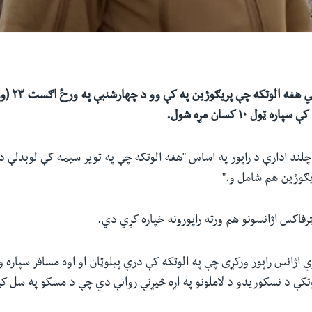
روسي چارواکو 
 ټول ۱۰ کسان مړه شول.
لند ادارې د راپور په اساس "هغه الوتکه چې په تویر سیمه کې لوېدلې ده
یګوژین هم شامل و."
اژانس راپور ورکړی چې په الوتکه کې درې پیلوټان او اوه مسافر سپاره و
تکې د نسکوریدو د لاملونو په اړه څیړنې روانې دي چې د مسکو په سل ک