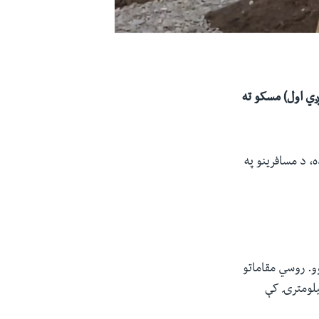
ویلي هغه الوتکه چې پریګوژین په کې وو د چهارشنبې په ورځ اګست ۲۳ (وږي اول) مسکو ته
، د مسافرینو په
و. روسي مقاماتو
یلومترۍ کې