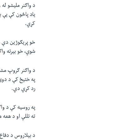
د واګنر ملیشو له 
یاد پاڅون کې یې ب
کړي.
خو پریګوژین دې م
شوي، خو بیرته واګ
د واګنر ګروپ مشر 
په ختیځ کې د دوی 
رد کړي دي.
په روسیه کې د وا
ته تللي او د هغه ه
د بیلاروس د دفاع 