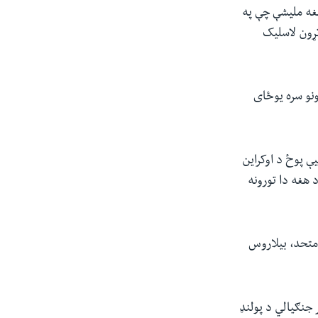
هغه ملیشې چې په
تړون لاسلیک
نو سره یوځای
ې پوځ د اوکراین
 هغه دا تورونه
متحد، بیلاروس
 جنګیالي د پولنډ