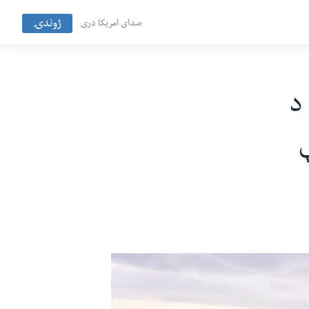
ژوندۍ
صدای امریکا دری
د