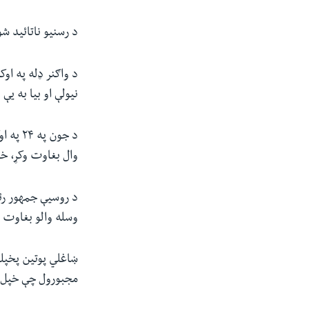
د رسنیو ناتائید ش
د واګنر ډله په او
نیولې او بیا به یې
د جون 
وال بغاوت وکړ، خو
وسله والو بغاوت م
ښاغلي پوتین پخپلو
مجبورول چې خپل 