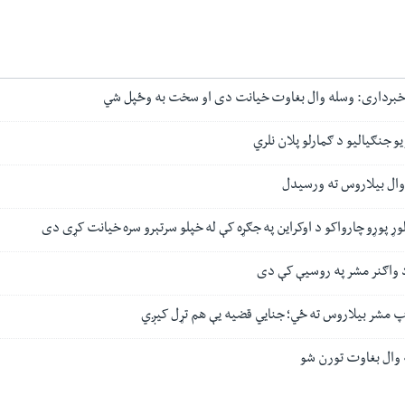
ن خبرداری: وسله وال بغاوت خیانت دی او سخت به وځپل شي
و جنګیالیو د ګمارلو پلان نلري
وال بیلاروس ته ورسیدل
ړ پوړو چارواکو د اوکراین په جګړه کې له خپلو سرتېرو سره خیانت کړی دی
 واګنر مشر په روسیې کې دی
پ مشر بیلاروس ته ځي؛ جنایي قضیه یې هم تړل کیږي
 وال بغاوت تورن شو