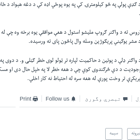
 ګډې پولې په څو کیلومترۍ کې په یوه پوځي اډه کې د دغه هېواد د ځان
روس ته د واګنر ګروپ ملیشو استول د هغې موافقې یوه برخه وه چې له
 مشر یوګیني پریګوژین وسله وال پاڅون پای ته ورسیده
.
د واګنر ډلې د پوتین د حاکمیت لپاره تر ټولو لوی خطر ګڼلی و. د دوی په
جودیت د دې څرګندوی کوي چې د هغه خطر لا په خپل حال دی او مسک
 پرېکړې تر وخت پورې له هغه سره له احتیاط نه کار اخلي
.
ل
تبصرې وگورئ
Follow us
Print
رونه
سیمه