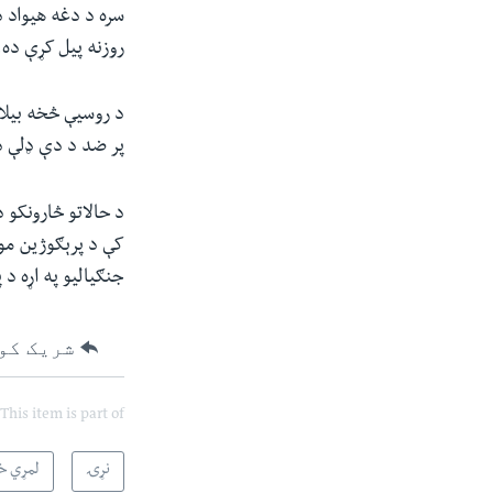
سره د دغه هیواد د
روزنه پیل کړې ده
.
د روسیې څخه بیلا
پر ضد د دې ډلې د
د حالاتو څارونکو 
کې د پرېګوژین مو
جنګیالیو په اړه د
شریک کو
This item is part of
نړۍ
لمړي خب