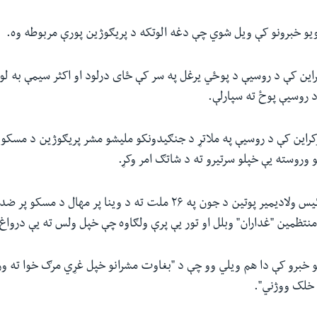
ویو خبرونو کې ویل شوي چې دغه الوتکه د پریګوژین پورې مربوطه وه.
کراین کې د روسیې د پوځي یرغل په سر کې ځای درلود او اکثر سیمې به 
 د روسیې پوځ ته سپارلې.
په ۲۴ په اوکراین کې د روسیې په ملاتړ د جنګیدونکو ملیشو مشر پریګوژین د مس
 وروسته یې خپلو سرتیرو ته د شاتګ امر وکړ.
د روسیې جمهور رئیس ولادیمیر پوتین د جون په ۲۶ ملت ته د وینا پر مها
نتظمین "غداران" وبلل او تور یې پرې ولګاوه چې خپل ولس ته یې درواغ
 خبرو کې دا هم ویلي وو چې د "بغاوت مشرانو خپل غړي مرګ خوا ته ور
خلک ووژني".