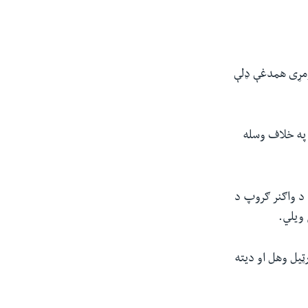
لومړی همدغې ډلې
کو په خلاف وسله
ل د مسکو پر ضد د واګنر ګروپ د
 ویلي
.
ټیل وهل او دیته