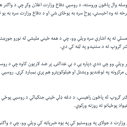
وسله وال پاڅون وروسته، د روسیې دفاع وزارت اعلان وکړ چې د واګنر 
رخه نه وه اخیستې، پوځ سره به یوځای شي او د دفاع وزارت سره به یو 
سلې ته په اشارې سره ویلي وو، چې د هغه ځینې ملیشې له نورو جوړښتو
نر ګروپ ته د ستنیدو په لټه کې دي
.
ویلي وو چې ددې دپاره یې د بې عدالتۍ پر ضد لاریون کاوه چې د روسی
مرکزونه په توغندیو ویشتل او هیلوکوپترو هم پرې بمبارد کړی. روسیې د
ګنر ګروپ له پاڅون راهیسې، د دغه ډلې ځینې جنګیالي د روسیې پوځي 
یواد پوځیانو ته روزنه ورکوي.
وزارت د جولای په وروستیو کې په یوه خبرپاڼه کې ویلي وو، چې د واګنر