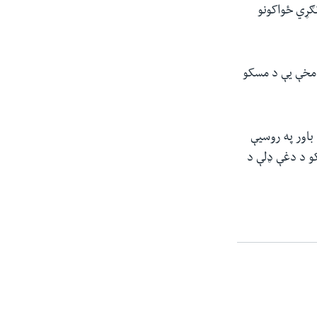
ګړي ځواکونو
 مخې یې د مسکو
 باور په روسیې
و د دغې ډلې د