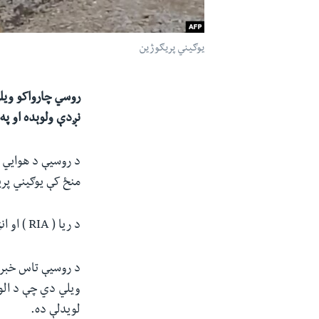
یوګیني پریګوژین
نږدې ولوېده او په کې سپاره
د روسیې د هوایي چ
منځ کې یوګیني پر
د ریا ( RIA ) او انټرفاکس اژانسونو هم ورته راپورونه خپاره کړي دي.
د روسیې تاس خبري 
ویلي دي چې د الو
لویدلې ده.