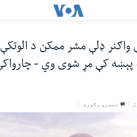
واګنر ډلې مشر ممکن د الوتکې 
 پېښه کې مړ شوی وي - چارواکې
ل
تبصرې وگورئ