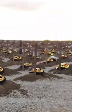
ئ
ټون
ای
ه
اړ
ئ