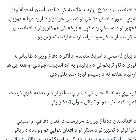
د افغانستان د دفاع وزارت اعلامیه کې د لوید آستن له قوله ویل
شوي: "موږ د افغان دفاعي او امنیتي ځواکونو د اوږد مهاله تمویل،
تجهیز او د مسلکي زده کړو په برخه کې همکاريو او د افغانستان
حکومت او خلکو سره دوامداره مشارکت ته ژمن یو."
د بیان له مخې د امریکا متحده ایالاتو د دفاع وزیر د طالبانو له
لورې د تاو تریخوالي د زیاتیدو په اړه اندېښنه ښودلې او هغه یې هر
اړخیزه تفاهم ته د رسیدو لپاره خنډ بللی دی.
نوموړي په افغانستان کې د سولې مذاکراتو د رامنځته شوي فرصت
نه په ګټه اخیستو او تلپاتې سولې ټينګار وکړ.
د افغانستان ددفاع وزارت سرپرست د افغان دفاعي او امنیتي
ځواکونو د تجهیزاتو د ملاتړ او د افغان هوایي قواوو سره د زیاتو
څرخي الوتکو د مرستو په برخه کې د امریکا متحده ایالاتو د ملاتړ او