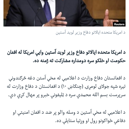
ئ
له مونږ سره په تماس کې پاتې شئ
ټون
ای
ه
د امریکا متحده ایالاتو دفاع وزیر لوید آستین
ژبې
اړ
ئ
د امریکا متحده ایالاتو دفاع وزیر لوید آستین وايي امریکا له افغان
حکومت او خلکو سره دومداره مشارکت ته ژمنه ده.
د افغانستان دفاع وزارت د اعلامیې له مخې آستن دغه څرګندونې
تیره شپه جولای لومړۍ (چنګاښ ۱۰) د افغانستان د دفاع وزارت له
سرپرست بسم الله محمدي سره د ټلیفوني خبرو پر مهال کړي دي.
د اعلامیې له مخې آستین د وسله والو پر ضد د افغان امنیتي او
دفاعي ځواکونو رول او وړتیا ستایلې ده.