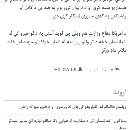
همکاریو مننه کړې او د نړیوال تروریزم په ضد یې د کابل او
واشنګتن په ګډې مبارزې ټېنګار کړی دی.
د امریکا دفاع وزارت هم ویلي چې لوید آستن په دغو خبرو کې له
افغانستان څخه د تر وتلو وروسته له افغان ځواکونو سره د امریکا د
ملاتړ ډاډ ورکړ.
شریک کول
Follow us
اړوند
ویلسن طالبانو ته: تاوتریخوالی پای ته ورسوئ او د خبرو میز ته راشئ
پنتاګون: افغانستان کې د سفارت او هوایي ډګر ساتلو لپاره ګڼ شمیر عسکر
ساتو