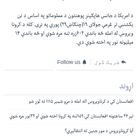
د امریکا د جانس هاپګینز پوهنتون د معلوماتو په اساس د نن
یکشنبې تر غرمې جولای ۱۹(چنګاښ۲۹) پورې په نړۍ کله د کرونا
ویروس له امله څه باندې ۶۰۲زره تنه مړه شوي او څه باندې ۱۴
میلیونه نور په اخته شوي دي.
شریک کول
Follow us
اړوند
افغانستان کې د کرناویروس اله امله د مړو شمېر ۱۱۱۵ ته لوړ شو
تیر۲۴ ساعتونه افغانستان کې ۱۵۹تنه په کرونا اخته شوي او ۳۲نور مړه شوي
آیا کروناویروس د مور جنین ته انتقالیږي؟