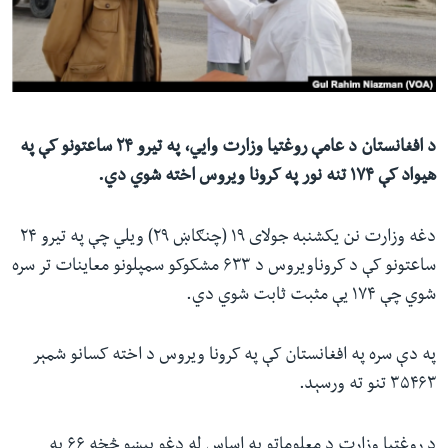
ئ
له مونږ سره په تماس کې پاتې شئ
ټون
ای
ه
ژبې
اړ
د افغانستان د عامې روغتیا وزارت وايي، په تیرو ۲۴ ساعتونو کې په
ئ
هیواد کې ۱۷۴ تنه نور په کرونا ویروس اخته شوي دي.
دغه وزارت نن یکشنبه جولای ۱۹ (چنګاښ ۲۹) ویلي چې په تیرو ۲۴
ساعتونو کې د کروناویروس د ۶۳۳ مشکوکو سمپلونو معاینات تر سره
شوي چې ۱۷۴ یې مثبت ثابت شوي دي.
په دې سره په افغانستان کې په کرونا ویروس د اخته کسانو شمېر
۳۵۴۶۳ تنو ته ورسېد.
د روغتیا وزارت د معلوماتو په اساس له دغو پېښو څخه ۶۶ په