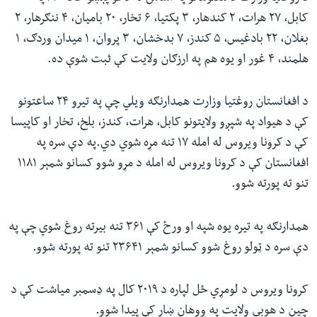
کابل، ۲۷ هرات، ۲ کندهار، ۳ پکتیا، ۶ تخار، ۲۰ بامیان، ۴ ننګرهار، ۲
بغلان، ۲۲ بادغیس، ۵ کندز، ۷ بدخشان، ۳ پروان، ۱ میدان وردګ، ۱
هلمند، ۴ غور او یوه هم په ارزګان ولایت کې ثبت شوې ده.
د افغانستان روغتیا وزارت همدارنګه ویلي چې په تیرو ۲۴ ساعتونو
کې د هیواد په شپږو ولایتونو کابل، هرات، کندز، بلخ، تخار او کاپیسا
کې د کرونا ویروس له امله ۱۷ تنه مړه شوي دي.په دې سره په
افغانستان کې د کرونا ویروس له امله د مړو شوو کسانو شمېر ۱۱۸۱
تنو ته پورته شوو.
همدارنګه په تیره یوه شپه او ورځ کې ۳۶۱ تنه بیرته روغ شوي چې په
دې سره د ټولو روغ شوو کسانو شمېر ۲۳۶۴۱ تنو ته پورته شوو.
کرونا ویروس د لومړي ځل لپاره د ۲۰۱۹ کال په ډسمبر میاشت کې د
چین د هوبي ولایت په ووهان ښار کې پیدا شوو.