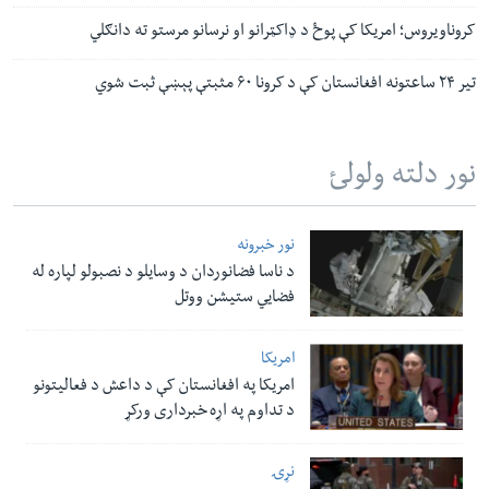
کروناویروس؛ امریکا کې پوځ د ډاکټرانو او نرسانو مرستو ته دانګلي
تیر ۲۴ ساعتونه افغانستان کې د کرونا ۶۰ مثبتې پېښې ثبت شوي
نور دلته ولولئ
نور خبرونه
د ناسا فضانوردان د وسایلو د نصبولو لپاره له
فضایي ستیشن ووتل
امریکا
امریکا په افغانستان کې د داعش د فعالیتونو
د تداوم په اړه خبرداری ورکړ
نړۍ