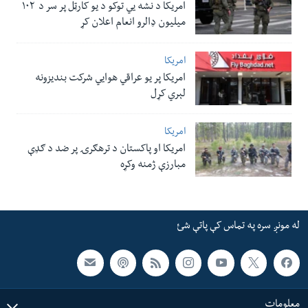
امریکا د نشه یي توکو د یو کارټل پر سر د ۱۰۲
میلیون ډالرو انعام اعلان کړ
امریکا
امریکا پر یو عراقي هوایي شرکت بندیزونه
لېري کړل
امریکا
امریکا او پاکستان د ترهګرۍ پر ضد د ګډې
مبارزې ژمنه وکړه
له مونږ سره په تماس کې پاتې شئ
معلومات