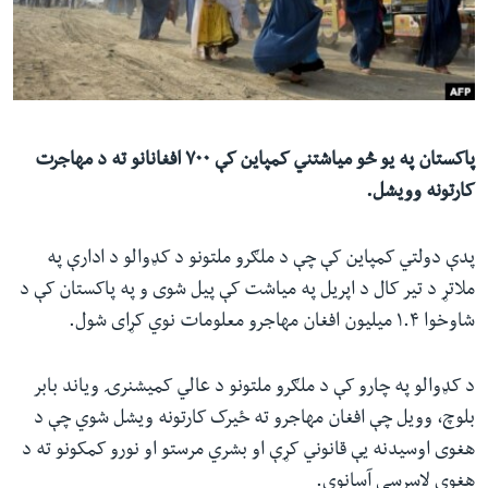
ئ
له مونږ سره په تماس کې پاتې شئ
ټون
ای
ه
ژبې
اړ
پاکستان په یو څو میاشتني کمپاین کې ۷۰۰ افغانانو ته د مهاجرت
ئ
کارتونه وویشل.
پدې دولتي کمپاین کې چې د ملګرو ملتونو د کډوالو د ادارې په
ملاتړ د تیر کال د اپریل په میاشت کې پیل شوی و په پاکستان کې د
شاوخوا ۱.۴ میلیون افغان مهاجرو معلومات نوي کړای شول.
د کډوالو په چارو کې د ملګرو ملتونو د عالي کمیشنرۍ ویاند بابر
بلوچ، وویل چې افغان مهاجرو ته ځیرک کارتونه ویشل شوي چې د
هغوی اوسیدنه یې قانوني کړې او بشري مرستو او نورو کمکونو ته د
هغوی لاسرسی آسانوي.