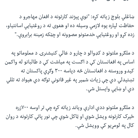
ښاغلي بلوچ زیاته کړه: "نوي پیژند کارتونه د افغان مهاجرو د
حفاظت لپاره یوه لازمي وسیله ده او هغوی ته د روغتیایي اسانتیاو،
زده کړو او روغتیایي خدمتونو مصوونه او چټکه زمینه برابروي."
د ملګرو ملتونو د کډوالو د چارو د عالي کنیشنرۍ د معلوماتو په
اساس په افغانستان کې د اګست په میاشت کې د طالبانو له واکمن
کیدو وروسته د افغانستان څه دپاسه ۳۰۰ وګړي پاکستان ته
تښتیدلي دي چې زیات شمیر په غیر قانوني توګه دې هیواد ته تللي
دي او ښایي وایستل شي.
د ملګرو ملتونو ددې ادارې ویاند زیاته کړه چې تر اوسه ۷۰۰زره
ځیرک کارتونه ویشل شوي او ټاکل شوې چې نور پاتې کارتونه د روان
کال په لومړیو کې وویشل شي.