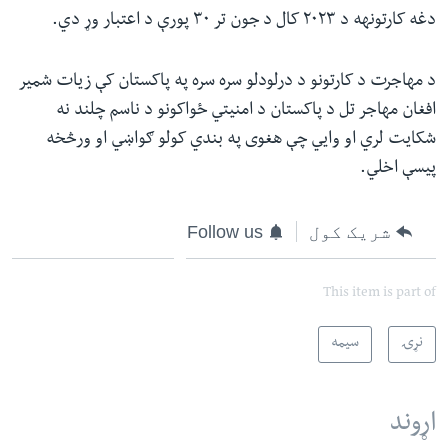
دغه کارتونهه د ۲۰۲۳ کال د جون تر ۳۰ پورې د اعتبار وړ دي.
د مهاجرت د کارتونو د درلودلو سره سره په پاکستان کې زیات شمیر
افغان مهاجر تل د پاکستان د امنیتي ځواکونو د ناسم چلند نه
شکایت لري او وایي چې هغوی په بندي کولو ګواښي او ورڅخه
پیسې اخلي.
شریک کول
Follow us
This item is part of
نړۍ
سیمه
اړوند