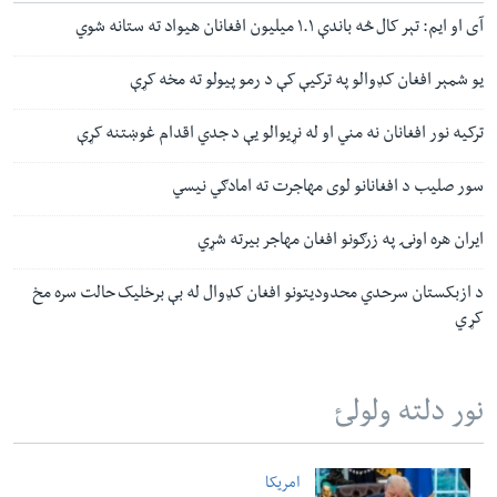
آی او ایم: تېر کال څه باندې ۱.۱ میلیون افغانان هیواد ته ستانه شوي
یو شمېر افغان کډوالو په ترکیې کې د رمو پیولو ته مخه کړې
ترکیه نور افغانان نه مني او له نړیوالو یې د جدي اقدام غوښتنه کړې
سور صلیب د افغانانو لوی مهاجرت ته امادګي نیسي
ایران هره اونۍ په زرګونو افغان مهاجر بیرته شړي
د ازبکستان سرحدي محدودیتونو افغان کډوال له بې برخلیک حالت سره مخ
کړي
نور دلته ولولئ
امریکا