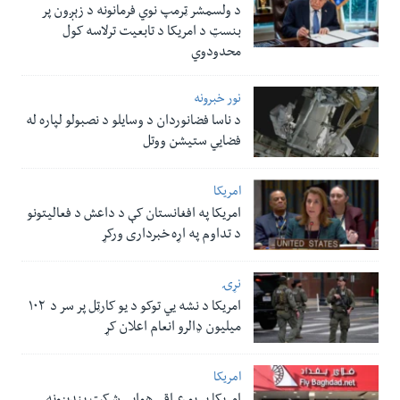
د ولسمشر ټرمپ نوي فرمانونه د زېږون پر
بنسټ د امریکا د تابعیت ترلاسه کول
محدودوي
نور خبرونه
د ناسا فضانوردان د وسایلو د نصبولو لپاره له
فضایي ستیشن ووتل
امریکا
امریکا په افغانستان کې د داعش د فعالیتونو
د تداوم په اړه خبرداری ورکړ
نړۍ
امریکا د نشه یي توکو د یو کارټل پر سر د ۱۰۲
میلیون ډالرو انعام اعلان کړ
امریکا