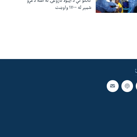
کانګو کې د ایبولا ناروغۍ له امله د مړو
شمېر له ۱۷۰۰ واوښت