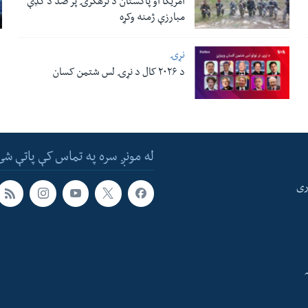
امریکا او پاکستان د ترهګرۍ پر ضد د ګډې
مبارزې ژمنه وکړه
نړۍ
د ۲۰۲۶ کال د نړۍ لس شتمن کسان
له مونږ سره په تماس کې پاتې شئ
ری