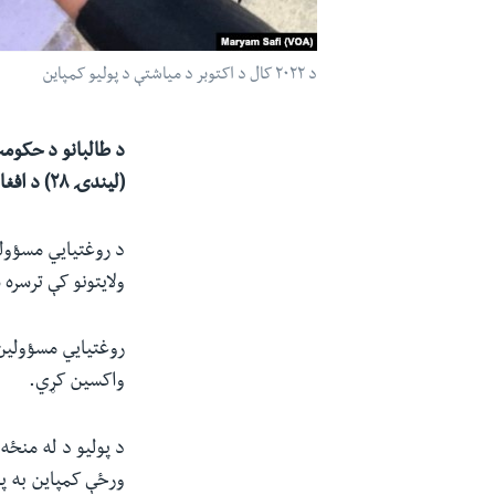
د ۲۰۲۲ کال د اکتوبر د میاشتې د پولیو کمپاین
د طالبانو د حکوم
(لیندۍ ۲۸)
د افغا
ولایتونو کې ترسره
روغتیایي مسؤولین
واکسین کړي.
د پولیو د له منځه