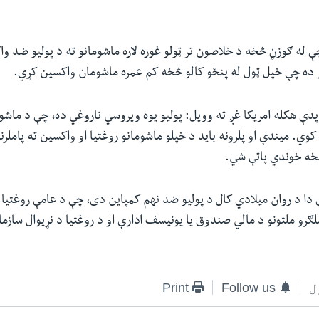
 له ګوزڼ څخه د خلاصون تر ټولو غوره لاره ماشومانو ته د پولیو ضد و
ار ده چې خپل ټول له پنځو کالو څخه کم عمره ماشومان واکسین کړي.
پدې هکله امریکا غږ ته وویل: پولیو یوه ویروسي ناروغي ده، چې د ما
وي. میندې او پلرونه باید د خپلو ماشومانو روغتیا او واکسین ته پاملرن
خه خوندي پاتې شي.
 دا د روان میلادي کال د پولیو ضد نهم کمپاین دی، چې د عامې روغتیا 
ملګرو ملتونو د مالي صندوق یا یونیسف ادارې او د روغتیا د نړیوال سازم
ل
Follow us
Print