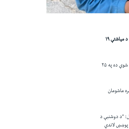
د دسامبر د میاشتې ۱۹
د روغتیایي مسؤولینو په وینا، د روان میلادي کال په دغه وروستي کمپاین کې به چې ټاکل شوې ده په ۲۵
ره ماشومان
یل: ”د دوشنبې د
مې تر پوښښ لاندې