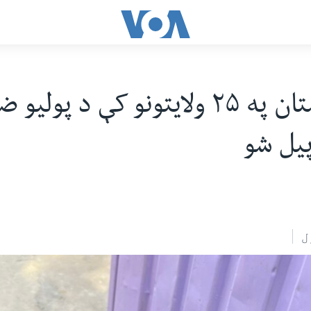
د افغانستان په ۲۵ ولایتونو کې د پولیو
پیل شو
ل