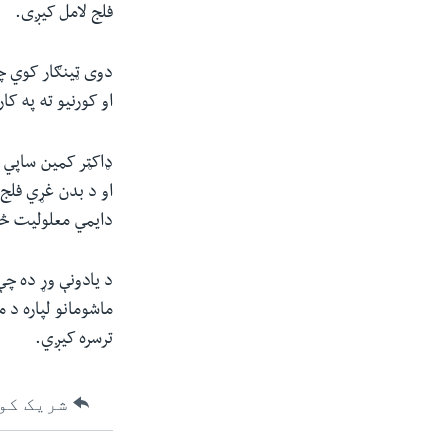
فلج لامل کیږی.
دوی ټینګار کوي چې
او کورنیو ته په ک
ډاکټر کمین ساپي 
او د بدن غړي فلج ک
دایمي معلولیت څ
د یادونې وړ ده چې
ماشومانو لپاره د 
ترسره کیږي.
شریک کو