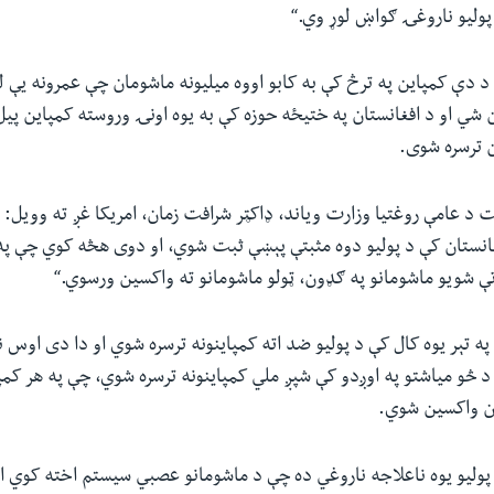
ولیو ناروغۍ ګواښ لوړ وي.“
 د دې کمپاین په ترڅ کې به کابو اووه میلیونه ماشومان چې عمرونه یې له
شي او د افغانستان په ختیځه حوزه کې به یوه اونۍ وروسته کمپاین پی
ن ترسره شوی.
 د عامې روغتیا وزارت ویاند، ډاکټر شرافت زمان، امریکا غږ ته وویل: 
غانستان کې د پولیو دوه مثبتې پېښې ثبت شوي، او دوی هڅه کوي چې په 
ې شویو ماشومانو په ګډون، ټولو ماشومانو ته واکسین ورسوي.“
 په تېر یوه کال کې د پولیو ضد اته کمپاینونه ترسره شوي او دا دی اوس 
د څو میاشتو په اوږدو کې شپږ ملي کمپاینونه ترسره شوي، چې په هر کم
، پولیو یوه ناعلاجه ناروغي ده چې د ماشومانو عصبي سیستم اخته کوي ا