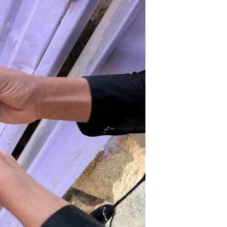
ئ
ټون
ای
ه
اړ
ئ