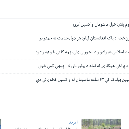
م پلار: خپل ماشومان واکسین کړئ
وزڼ څخه د پاک افغانستان لپاره هر ډول خدمت ته چمتو یو
ړه د اسلامي هیوادونو د مشورتي ډلې نهمه کلنۍ غونډه وشوه
 د پراخې همکارۍ له امله د پولیو ناروغۍ پېښې کمې شوي
ماشومان له واکسین څخه پاتې دي
امریکا