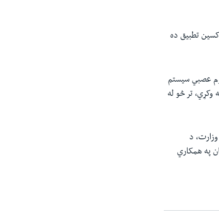
اکسین تطبیق ده
شوم عصبي سیستم
ه وکړي، تر څو له
وزارت، د
ان په همکاري