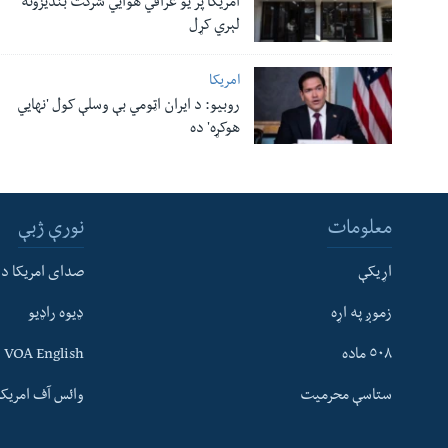
امریکا پر یو عراقي هوایي شرکت بندیزونه
لېري کړل
امریکا
روبیو: د ایران اټومي بې وسلې کول 'نهايي
هوکړه' ده
معلومات
نورې ژبې
اړیکې
صدای امریکا د
زموږ په اړه
ډیوه راډیو
له مونږ سره په تماس کې پاتې شئ
٥٠٨ ماده
VOA English
ستاسې محرمیت
وائس آف امریکہ
ژبې