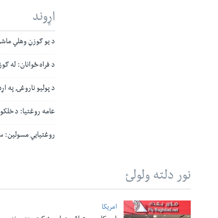
اړوند
د یو ګوزڼ وهلي ماشو
د فراه ځوانان: له ګ
د پولیو ناروغۍ په ا
عامه روغتیا: د خلکو
روغتیایي مسولین: سپین بولدک کې ۴۲ سلنه 
نور دلته ولولئ
امریکا