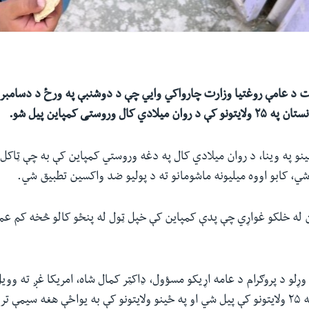
ت د عامې روغتیا وزارت چارواکي وایي چې
د دوشنبې په ورځ
نستان په
۲۵
ولایتونو
کې
د روان
میلادي کال
وروستی کمپاین پیل
شو.
 شي، کابو اووه میلیونه ماشومانو ته د پولیو ضد واکسین تطبیق شي.
 له خلکو غواړي چې پدې کمپاین کې خپل ټول له پنځو کالو څخه کم عم
 وړلو د پروګرام د عامه اړیکو مسؤول، ډاکټر کمال شاه، امریکا غږ ته وو
ورځې کمپاین به په ۲۵ ولایتونو کې پيل شي او په ځينو ولایتونو کې به یواځې هغه سی