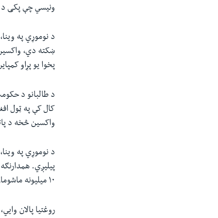
ونیسي چې پکی د پ
د نوموړي په وینا،
ښکته دي، واکسین 
پخوا یو پړاو کمپای
د طالبانو د حکومت
کال کې په ټول اف
واکسین څخه د پات
د نوموړي په وینا،
پيلیږي. همدارنګه 
۱۰ میلیونه ماشومان واکسین شوي.
روغتیا پالان وایي