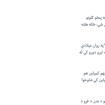
 پنځو کلونو
ل شي، ځکه هلته
”په روان میلادي
تېرو دورو کې له
نهم کمپاین هم
پاین کې شاوخوا
و د بدن د غړو د