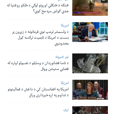
څنګه د ځنګلي اورونو لوګي د خلکو روغتیا له
جدي ګواښ سره مخ کوي؟
امریکا
د ولسمشر ټرمپ نوي فرمانونه د زېږون پر
بنسټ د امریکا د تابعیت ترلاسه کول
محدودوي
نور خبرونه
د ناسا فضانوردان د وسایلو د نصبولو لپاره له
فضایي ستیشن ووتل
امریکا
امریکا په افغانستان کې د داعش د فعالیتونو
د تداوم په اړه خبرداری ورکړ
نړۍ