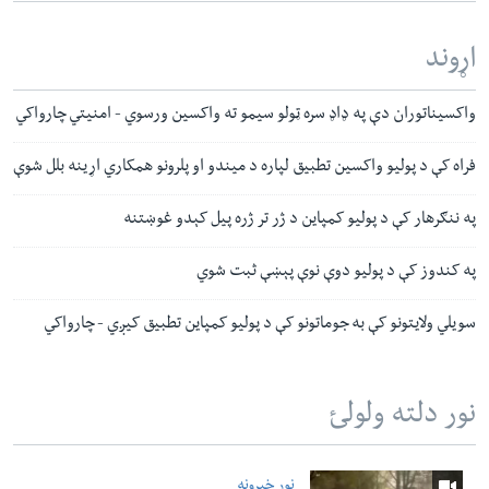
اړوند
واکسیناتوران دې په ډاډ سره ټولو سیمو ته واکسین ورسوي - امنیتي چارواکي
فراه کې د پولیو واکسین تطبیق لپاره د میندو او پلرونو همکاري اړینه بلل شوې
په ننګرهار کې د پولیو کمپاین د ژر تر ژره پیل کېدو غوښتنه
په کندوز کې د پوليو دوې نوې پېښې ثبت شوي
سویلي ولایتونو کې به جوماتونو کې د پولیو کمپاین تطبیق کیږي - چارواکي
نور دلته ولولئ
نور خبرونه