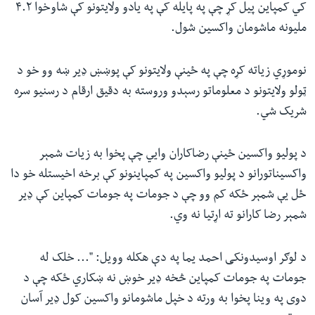
کي کمپاین پیل کړ چې په پایله کې په یادو ولایتونو کې شاوخوا ۴.۲
ملیونه ماشومان واکسین شول.
نوموړي زیاته کړه چې په ځینې ولایتونو کې پوښښ ډیر ښه وو خو د
ټولو ولایتونو د معلوماتو رسېدو وروسته به دقیق ارقام د رسنیو سره
شریک شي.
د پولیو واکسین ځینې رضاکاران وايي چې پخوا به زیات شمېر
واکسیناتورانو د پولیو واکسین په کمپاینونو کې برخه اخیستله خو دا
ځل یې شمېر ځکه کم وو چې د جومات په جومات کمپاین کې ډیر
شمېر رضا کارانو ته اړتیا نه وي.
د لوګر اوسیدونکی احمد یما په دې هکله وویل: "... خلک له
جومات په جومات کمپاین څخه ډیر خوښ نه ښکاري ځکه چې د
دوی په وینا پخوا به ورته د خپل ماشومانو واکسین کول ډیر آسان