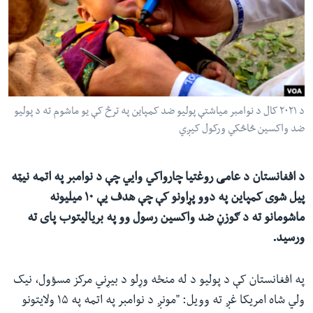
ئ
له مونږ سره په تماس کې پاتې شئ
ټون
ای
ه
ژبې
اړ
د ۲۰۲۱ کال د نوامبر میاشتې پولیو ضد کمپاین په ترڅ کې یو ماشوم ته د پولیو
ئ
ضد واکسین څاڅکي ورکول کیږي
د افغانستان د عامی روغتیا چارواکي وایي چې د نوامبر په اتمه نیټه
پیل شوی کمپاین په دوو پړاونو کې چې هدف یې ۱۰ میلیونه
ماشومانو ته د ګوزڼ ضد واکسین رسول وو په بریالیتوب پای ته
ورسید.
په افغانستان کې د پولیو د له منځه وړلو د بیړني مرکز مسؤول، نیک
ولي شاه امریکا غږ ته وویل: "مونږ د نوامبر په اتمه په ۱۵ ولایتونو