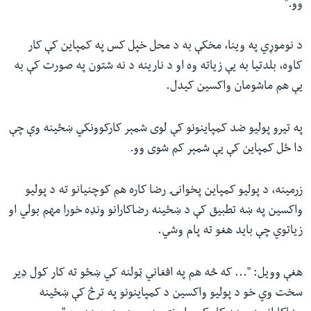
وو."
د نوموړي په وینا، مخکې به د محل خپل کس په کمپاین کې کار
کاوه، بلدتیا به یې زیاته وه او د نارینه د نه شتون په صورت کې به
یې هم ماشومان واکسین کیدل.
په تیرو پولیو ضد کمپاینونو کې لوی شمېر کارکوونکي ښځينه وې چې
دا ځل کمپاين کې یې شمېر کم شوی وو.
زرمینه، د پولیو کمپاین پخوانۍ رضا کاره هم کوچنیانو ته د پولیو
واکسین په ښه تطبیق کې د ښځینه رضاکارانو ونډه خورا مهم بولي او
زیاتوي چې باید هغو ته پام وشي.
هغې وویل: "... که څه هم په افغاني ټولنه کي ښځو ته کار کول ډیر
سخت وي خو د پولیو واکسین د کمپاینونو په ترڅ کې ښځینه