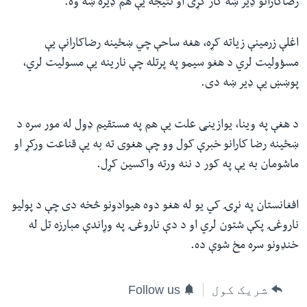
رضاکارانو ډیر ښه کار کړی او نتیجه یې هم ډیره ښه وه."
اغلې زرمینې زیاته کړه، هغه ساحې چي ښځینه رضاکارانې یې
مسؤولیت لري د هغو سیمو په پرتله چې نارینه یې مسولیت لري،
پوښښ یې ډیر ښه دی.
د هغې په وینا، یوازینی علت یې هم په مستقیم ډول له مور سره د
ښځینه رضا کارانو خبرې کول وو چې هغوی ته به یې قناعت ورکړ او
ماشومان به یې په کور د ننه ورته واکسین کړل.
افغانستان په نړۍ کي یو له هغو دوه هیوادونو څخه دی چې د پولیو
ناروغۍ پکې شتون لري او د دې ناروغۍ په وړاندې مبارزه تل له
خنډونو سره مخ شوې ده.
شریک کول
Follow us