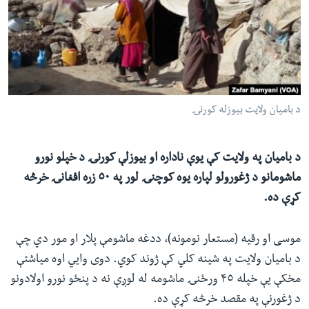
ئ
له مونږ سره په تماس کې پاتې شئ
ټون
ای
ه
ژبې
اړ
د بامیان ولایت بیوزله کورنۍ
ئ
د بامیان په ولایت کې یوې ناداره او بیوزلې کورنۍ د خپلو نورو
ماشومانو د ژغورولو لپاره یوه کوچنۍ لور په ٥٠ زره افغانۍ خرڅه
کړې ده.
موسی او رقیه (مستعار نومونه)، ددغه ماشومې پلار او مور دي چې
د بامیان ولایت په شینه کلي کې ژوند کوي. دوی وایي اوه میاشتې
مخکې یې خپله ۴٥ ورځنۍ ماشومه له لوږې نه د پنځو نورو اولادونو
د ژغورنې په مقصد خرڅه کړې ده.