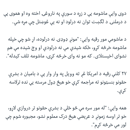
دوی وایي ماشومه یې د زړه د سوري په ناروغۍ اخته وه او هغوی یې
د درملنۍ د لگښت توان نه درلود او نه یې غوښتل چې مړه شي.
د ماشومې مور رقیه وایي: "مونږ ډوډۍ نه درلوده، اړ شو چې خپله
ماشومه خرڅه کړو، ځکه شیدې مې نه درلودې او وچ شیده مې هم
نشوای اخیستلای. که مو نه وای خرڅه کړی، ماشومه تلف کیدله".
٢٧ کلنې رقیه د امریکا غږ ته وویل په وار وار یې د بامیان د بشري
حقونو بنسټونو ته مراجعه کړې خو هیڅ ډول مرسته یې نده ترلاسه
کړې.
هغه وایي: "له مور سره مې څو ځلې د بشري حقونو تر دروازې لاړو،
خو تر اوسه زمونږ د عریضې هیڅ درک معلوم نشو، مجبوره شوم چې
لور مې خرڅه کړم".