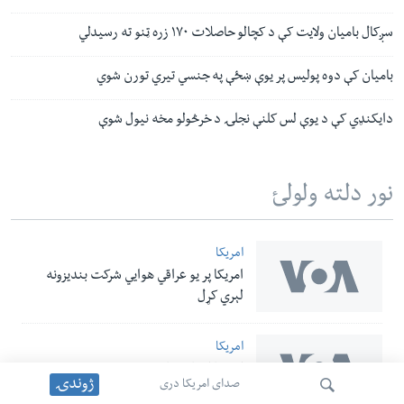
سږکال بامیان ولایت کې د کچالو حاصلات ۱۷۰ زره ټنو ته رسیدلي
بامیان کې دوه پولیس پر یوې ښځې په جنسي تیري تورن شوي
دایکنډي کې د یوې لس کلنې نجلۍ د خرڅولو مخه نیول شوې
نور دلته ولولئ
امریکا
امریکا پر یو عراقي هوایي شرکت بندیزونه
لېري کړل
امریکا
امریکا او پاکستان د ترهګرۍ پر ضد د ګډې
ژوندۍ
صدای امریکا دری
مبارزې ژمنه وکړه