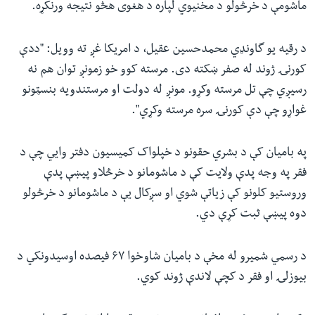
ماشومې د خرڅولو د مخنیوي لپاره د هغوی هڅو نتیجه ورنکړه.
د رقیه یو گاونډي محمدحسین عقیل، د امریکا غږ ته وویل: "ددې
کورنۍ ژوند له صفر ښکته دی. مرسته کوو خو زمونږ توان هم نه
رسیږي چې تل مرسته وکړو. مونږ له دولت او مرستندویه بنسټونو
غواړو چې دې کورنۍ سره مرسته وکړي".
په بامیان کې د بشري حقونو د خپلواک کمیسیون دفتر وایي چې د
فقر په وجه پدې ولایت کې د ماشومانو د خرڅلاو پیښې پدې
وروستیو کلونو کې زیاتې شوي او سږکال یې د ماشومانو د خرڅولو
دوه پیښې ثبت کړې دي.
د رسمي شمیرو له مخې د بامیان شاوخوا ۶۷ فیصده اوسیدونکي د
بیوزلۍ او فقر د کچې لاندې ژوند کوي.