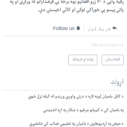
رقیه وایي د ٥٠ زرو افغانیو یوه برخه یې قرضدارانو ته ورکړې او په
پاتې پیسو یې خوراکي توکي او کالي اخیستي دي.
شریک کول
Follow us
This item is part of
افغانستان
ټولنه او فرهنګ
اړوند
د کابل-بامیان لویه لاره د درنې واورې ورېدو له کبله تړل شوې
په بامیان کې د کمیابو مرغیو د ښکار په اړه اندیښنې
د حیض په اړه پوهاوی د بامیان په تعليمي نصاب کې شامليږي