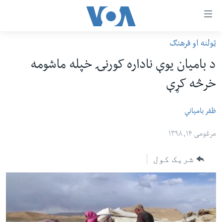
اس
ټولنه او فرهنګ
سي
کورپاڼه
د بامیان یوې ناداره کورنۍ خپله ماشومه
ړ
افغانستان
خرڅه کړې
تصالات
سیمه
صلي
امریکا
ظفر بامیاني
تن
نړۍ
ه
مرغومی ۱۴, ۱۳۹۸
ښځې او نجونې
اړ
شریک کول
ئ
ځوانان
مومي
د بیان ازادي
ارښود
روغتیا
ه
سرمقاله
اړ