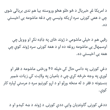
د امریکا غږ خبریال د څو ځلو هڅو وروسته بیا هم ندی بریالی شوی
چې د هغې کورنۍ سره اړیکه ونیسي چې دغه ماشومه یې اخیستې
ده.
رقیې هم د خپلې ماشومې د ژوند ځای په ډاډه نکړ او وویل چې
اوسمهال یې ماشومه روغه ده او د هغه کورنۍ سره ژوند کوي چې
هغه یې اخیستې ده.
دغې کورنۍ په داسې حال کې خپله ۴٥ ورځنۍ ماشومه د فقر او
لوږې په وجه خرڅه کړې چې د بامیان په ولایت کې زیات شمیر
بنسټونه د فقر د له منځه وړلو او د اړو کورنیو سره د مرستې لپاره کار
کوي.
ددغې کورنۍ گاونډیان وایي ددې کورنۍ د ژوند د ښه کیدو او د