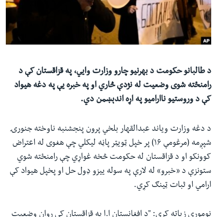
ئ
له مونږ سره په تماس کې پاتې شئ
ټون
ای
ه
ژبې
اړ
د طالبانو حکومت د بهرنیو چارو وزارت وايي، په قزاقستان کې د
ئ
رامنځته شوی وضعیت له نژدې څاري او په خبره یې په دغه هیواد
کې د وروستیو ناارامیو په اړه اندېښمن دي.
د دغه وزارت ویاند عبدالقهار بلخي پرون پنجشنبه ناوخته جنورۍ
شپږمه (مرغومې ۱۶) پر خپل ټویټر پاڼه لیکلي چې هغوی له اعتراض
کوونکو او د قزاقستان له حکومت څخه غواړي چې رامنځته شوي
ستونزې د «خبرو» له لارې په سوله ییزو ډول حل او پخپل هیواد کې
ارامي او ثبات ټینګ کړي.
نوموړي زیاته کړې: "د افغانستان ا.ا په قزاقستان کې روان وضعیت