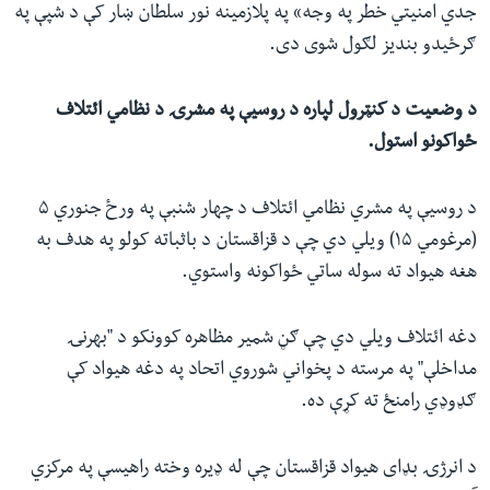
جدي امنیتي خطر په وجه» په پلازمینه نور سلطان ښار کې د شپې په
ګرځیدو بندیز لګول شوی دی.
د وضعیت د کنټرول لپاره د روسیې په مشرۍ د نظامي ائتلاف
ځواکونو استول.
د روسیې په مشري نظامي ائتلاف د چهار شنبې په ورځ جنوري ۵
(مرغومي ۱۵) ویلي دي چې د قزاقستان د باثباته کولو په هدف به
هغه هیواد ته سوله ساتي ځواکونه واستوي.
دغه ائتلاف ویلي دي‌ چې ګڼ شمیر مظاهره کوونکو د "بهرنۍ
مداخلې" په مرسته د پخواني شوروي اتحاد په دغه هیواد کې
ګډوډي رامنځ ته کړې ده.
د انرژۍ بډای هیواد قزاقستان چې له ډیره وخته راهیسې په مرکزي