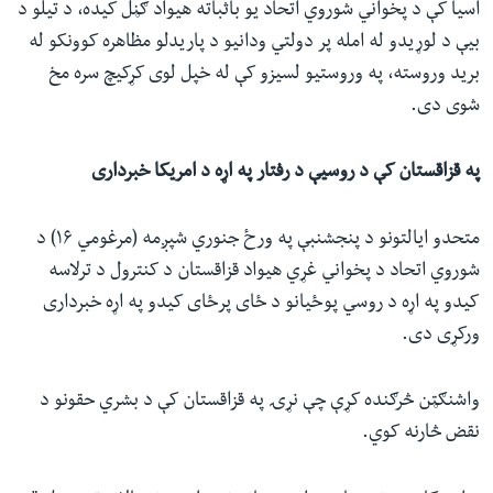
آسیا کې د پخواني شوروي اتحاد یو باثباته هیواد ګڼل کیده، د تیلو د
بیې د لوړیدو له امله پر دولتي ودانیو د پاریدلو مظاهره کوونکو له
برید وروسته، په وروستیو لسیزو کې له خپل لوی کړکیچ سره مخ
شوی دی.
په قزاقستان کې د روسیې د رفتار په اړه د امریکا خبرداری
متحدو ایالتونو د پنجشنبې په ورځ جنوري شپږمه (مرغومي ۱۶) د
شوروي اتحاد د پخواني غړي هیواد قزاقستان د کنترول د ترلاسه
کیدو په اړه د روسي پوځیانو د ځای پرځای کیدو په اړه خبرداری
ورکړی دی.
واشنګټن څرګنده کړې چې نړۍ په قزاقستان کې د بشري حقونو د
نقض څارنه کوي.