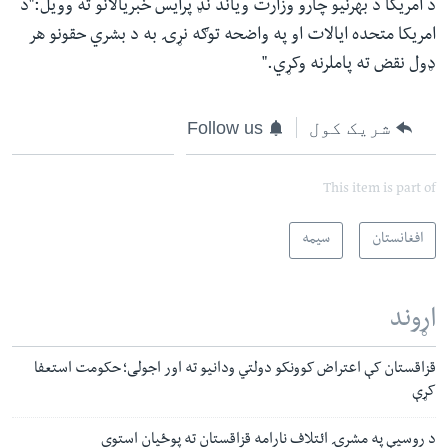
د امریکا د بهرنیو چارو وزارت ویاند نډ پرایس خبریالانو ته وویل:"د
امریکا متحده ایالات او په واضحه توګه نړۍ به د بشري حقونو هر
ډول نقض ته پاملرنه وکړي."
شریک کول
Follow us
This item is part of
افغانستان
سیمه
اړوند
قزاقستان کې اعتراض کوونکو دولتي ودانیو ته اور اجولی؛ حکومت استعفا
کړې
د روسیې په مشرۍ ائتلاف نارامه قزاقستان ته پوځیان استوي