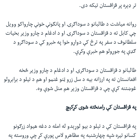
تر ډېره پر قزاقستان تیکه دی.
روانه میاشت د طالبانو د سوداګرۍ او پانګونې خونې چارواکو وویل
چې کابل ته د قزاقستان د سوداګرۍ او د ادغام د چارو وزیر بخیات
سلطانوف د سفر په ترڅ کې دواړو خوا په خبرو کې د سوداګرو د
ګډې په جوړولو هم خبرې وکړي.
طالبانو د قزاقستان د سوداګرۍ او د ادغام د چارو وزیر څخه
افغانستان ته په ارزانه بیه د سل زرو ټنو غنمو او هم د تیلو د برابرولو
غوښتنه کړې چې د قزاقستان وزیر هم منل شوې وه.
په قزاقستان کې رامنځته شوی کړکېچ
په قزاقستان کې د تېلو د بیو لوړېدو له امله د دغه هیواد زرګونو
کسانو تیره شپه چهارشنبه په مظاهرو لاس پوري کړ چې وروسته په