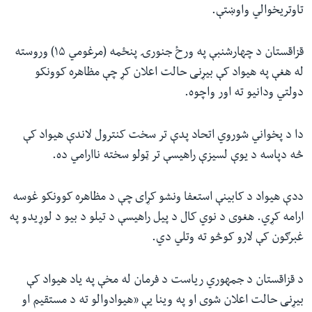
تاوتریخوالي واوښتې.
قزاقستان د چهارشنبې په ورځ جنورۍ پنځمه (مرغومي ۱۵) وروسته
له هغې په هیواد کې بیړنی حالت اعلان کړ چې مظاهره کوونکو
دولتي ودانیو ته اور واچوه.
دا د پخواني شوروي اتحاد پدې تر سخت کنترول لاندې هیواد کې
څه دپاسه د یوې لسیزې راهیسې تر ټولو سخته ناارامي ده.
ددې هیواد د کابینې استعفا ونشو کړای چې د مظاهره کوونکو غوسه
ارامه کړي. هغوی د نوي کال د پیل راهیسې د تیلو د بیو د لوړیدو په
غبرګون کې لارو کوڅو ته وتلي دي.
د قزاقستان د جمهوري ریاست د فرمان له مخې په یاد هیواد کې
بیړنی حالت اعلان شوی او په وینا یې «هیوادوالو ته د مستقیم او