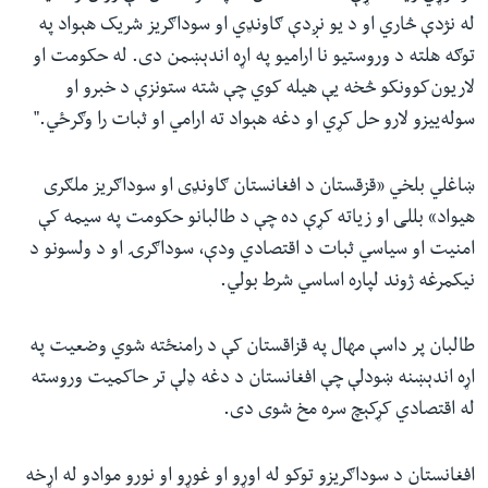
له نژدې څاري او د یو نږدې ګاونډي او سوداګريز شريک هېواد په
توګه هلته د وروستیو نا ارامیو په اړه اندېښمن دی. له حکومت او
لاريون‌کوونکو څخه یې هیله کوي چې شته ستونزې د خبرو او
سوله‌ييزو لارو حل کړي او دغه هېواد ته ارامي او ثبات را وګرځي."
ښاغلي بلخي «قزقستان د افغانستان ګاونډی او سوداګریز ملګری
هیواد» بللی او زیاته کړې ده چې د طالبانو حکومت په سیمه کې
امنيت او سياسي ثبات د اقتصادي ودې، سوداګرۍ او د ولسونو د
نیکمرغه ژوند لپاره اساسي شرط بولي.
طالبان پر داسې مهال په قزاقستان کې د رامنځته شوي وضعیت په
اړه اندېښنه ښودلې چې افغانستان د دغه ډلې تر حاکمیت وروسته
له اقتصادي کړکېچ سره مخ شوی دی.
افغانستان د سوداګریزو توکو له اوړو او غوړو او نورو موادو له اړخه