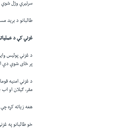
سرتیري وژل شوي او ۱۴ نور ټپیان
طالبانو د برید مسو
غزني کې د عملیاتو
د غزني پولیس وايي
پر ځای شوي دي او
مقر، ګیلان او اب بند ول
هغه زیاته کړه چې 
خو طالبانو په غزني