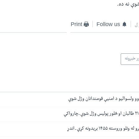
شوې نه ده.
ل
Follow us
Print
ر خبرونه
وو ولسوالیو د امنیې قومندانان وژل شوي
روسته ۱۴۵۵ بریدونه کړي ـ اندړ