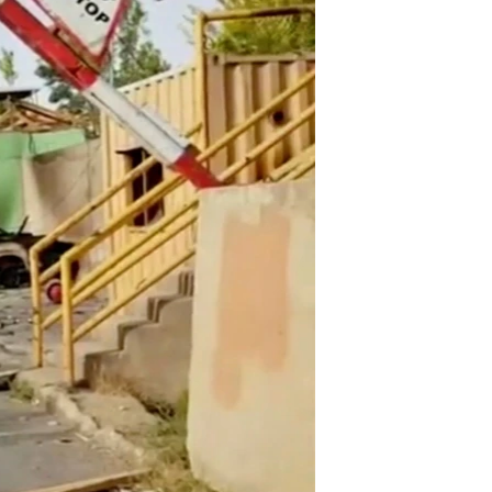
ئ
ټون
ای
ه
اړ
ئ