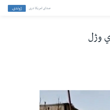
ژوندۍ
صدای امریکا دری
ي وژل