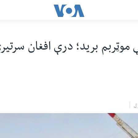
 موټربم برید؛ درې افغان سرتیر
ل