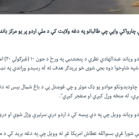
 چارواکي وايي چې طالبانو په دغه ولایت کې د ملي اردو پر یو مرکز باند
د پامیر ۲۱۷ قول 
 شپه شاوخوا دوه بجې شوی خو بریدګر هدف ته له رسېدو وړاندې په نښ
ه چاودېدونکو موادو یو ډک موټر و چې غوښتل یې د باغ شمال بیس ته دن
ږي، له منځه وړل کېږي او منفجر کېږي".
تي شورا غړي بسم‌الله عطاش امریکا غږ ته وویل چې په دغه برید کې د مل