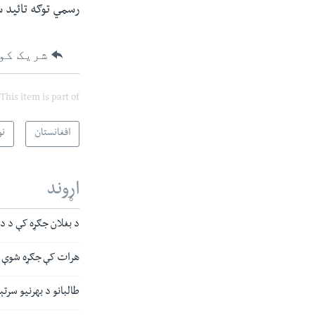
رسمي توګه تائید 
شریک کو
This item is part of
افغانستان
نو
اړوند
د بغلان جګړه کې د د
هرات کې جګړه شوې ۲۱ طالبان او څلور پولیس وژل شوي ـ چارواکي
طالبانو د بهرنیو سرتېرو له وتلو و