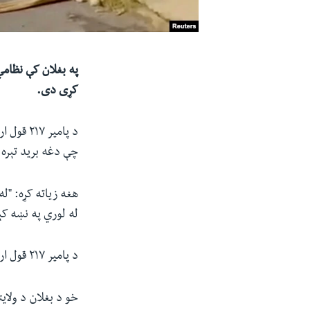
په بغلان کې نظامي
کړی دی.
چې دغه برید تېره
هغه زیاته کړه: "ل
له لوري په نښه کې
د پامیر ۲۱۷ قول اردو ویاند وویل چې په دې پېښه کې د اردو درې سرتیري وژل شوي او درې نور ټپیان دي.
خو د بغلان د ولای