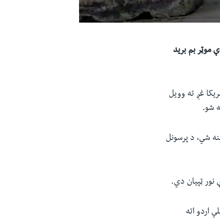
ې موټر بم برید
اردو ویاند عبدالهادي نظري د پنجشنبې په ورځ د جون ۱۰ (غبرګولي ۲۰) امریکا غږ ته وویل
ه شو.
نه شي، د پرسونل
ي اردو اته