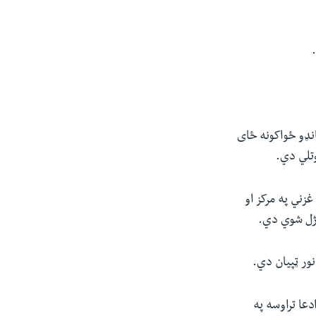
انډو ځواکونه ځای
وتلي دي.
 ته وویل چې په تېرو ۲۴ ساعتونو کې د غزني په مرکز او
نور ټپیان دي.
دعا تراوسه په