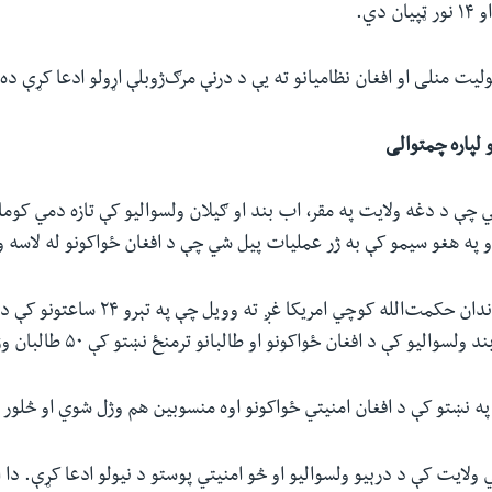
 دي.
لیت منلی او افغان نظامیانو ته یې د درنې مرګ‌ژوبلې اړولو ادعا کړې ده.
 لپاره چمتوالی
 چې د دغه ولایت په مقر، اب بند او ګیلان ولسوالیو کې تازه دمي کوم
 په هغو سیمو کې به ژر عملیات پیل شي چې د افغان ځواکونو له لاسه 
د غزني امنیه قوماندان حکمت‌الله کوچي امریکا غږ
سوالیو کې د افغان ځواکونو او طالبانو ترمنځ نښتو کې ۵۰ طالبان وژل شوي دي.
په نښتو کې د افغان امنیتي ځواکونو اوه منسوبین هم وژل شوي او څلور 
 ولایت کې د درېیو ولسوالیو او څو امنیتي پوستو د نیولو ادعا کړې. دا ا