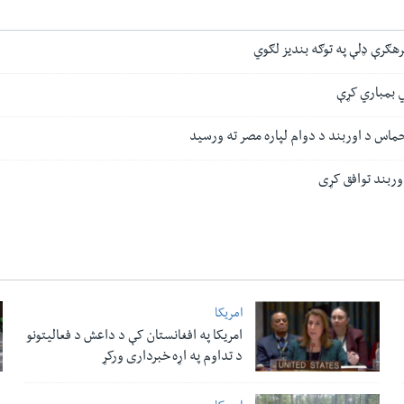
رهګرې ډلې په توګه بندیز لګوي
ي بمباري کړې
 حماس د اوربند د دوام لپاره مصر ته ورسید
اوربند توافق کړی
امریکا
امریکا په افغانستان کې د داعش د فعالیتونو
د تداوم په اړه خبرداری ورکړ