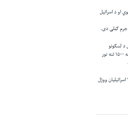
ي او د اسرائیل
 جرم ګڼلی دی.
 ترمنځ په ۱۱ ورځنیو نښتو کې د لسګونو
ماشومانو په ګډون ۲۳۲ فلسطینیان، د اسرائیل په هوایي بریدونو کې ووژل شول او څه دپاسه ۱۵۰۰ تنه نور
په دغو نښتو کې همداشان د حماس په راکټي بریدونو کې لږ تر لږه د یو ماشوم په ګډون ۱۲ اسرائیلیان ووژل