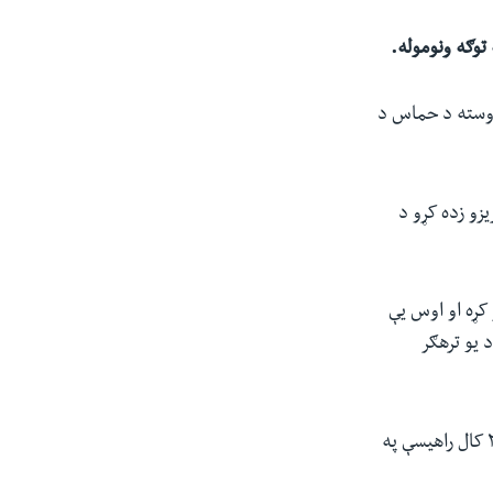
توګه ونوموله.
۲۶ (لیندۍ ۵) وویل چې له دې وروسته د حماس د
زو زده کړو د
کړه او اوس یې
 کړ. متحده ایالاتو په ۱۹۹۵ کې حماس د یو ترهګر
د حماس د ډلې پوځي اړخ (کتایب عزالدین القسام) چې پر غزه تړانګې حکومت کوي د ۲۰۰۱ کال راهیسې په