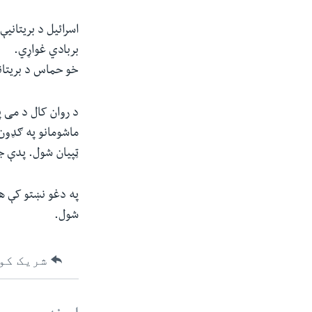
اسرائیل د بریتانی
بربادي غواړي.
خو حماس د بریتانی
ټپیان شول. پدې جګړو کې د غزې څه د
شول.
شریک کو