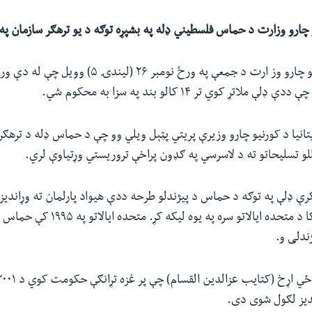
یو چارو وزارت د حماس فلسطیني ډله په بشپړه توګه د یو ترهګر سازمان په 
د بریتانیې د کورنیو چارو وز ارت د جمعې په ورځ نومبر 
لاتړ کوي تر ۱۴ کالو بند په سزا به محکوم شي.
انیا د کورنیو چارو وزیرې پریتي پټېل ویلي وو چې د حماس ډله د ترهګری
للو تسلیحاتو ته د لاسرسي په ګډون پراخې تروریستي وړتیاوې لري.
رې ډلې په توګه د حماس د پیژندلو طرحه ددې هیواد پارلمان ته وړاندیز 
خپل هیواد د امریکا د متحده ایالاتو سره په یوه لیکه
ندلی و.
ندیز لګول شوی دی.