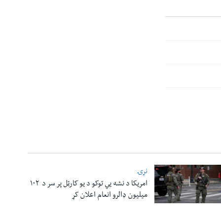
نړۍ
امریکا د نشه یي توکو د یو کارټل پر سر د ۱۰۲
میلیون ډالرو انعام اعلان کړ