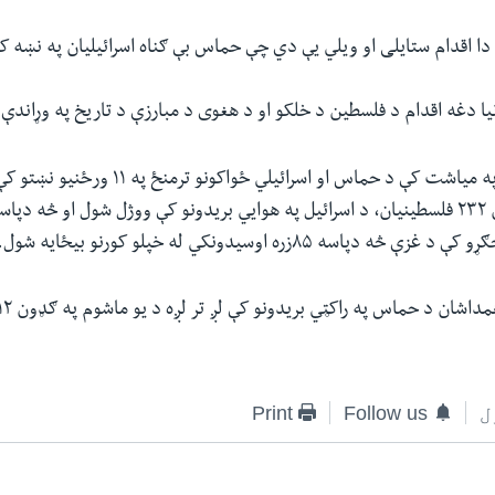
ې دا اقدام ستایلی او ویلي یې دي چې حماس بې ګناه اسرائیلیان په نښه کو
ا دغه اقدام د فلسطین د خلکو او د هغوی د مبارزې د تاریخ په وړاندې
د روان کال د می په میاشت کې د حماس او اسرائیلي ځواکونو
پاسه ۸۵زره اوسیدونکي له خپلو کورنو بیځایه شول.
ل
Follow us
Print