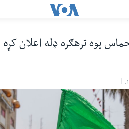
 حماس یوه ترهګره ډله اعلان کړه
ل