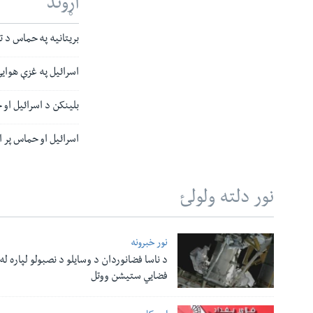
اړوند
بریتانیه په حماس د ت
اسرائیل په غزې هوای
بلینکن د اسرائیل او
اسرائیل او حماس پر 
نور دلته ولولئ
نور خبرونه
د ناسا فضانوردان د وسایلو د نصبولو لپاره له
فضایي ستیشن ووتل