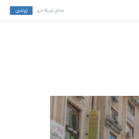
ژوندۍ
صدای امریکا دری