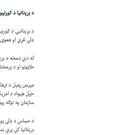
د بریتانیا د کورن
ډلې غړي او هغوی چې ددې ډلې م
له دې دمخه د بریت
ځایونو او د پرمخت
میرمن پټېل د ترهګ
سازمان په توګه پیژ
بریتانیا کې پرې ب