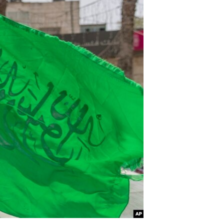
ئ
ټون
ای
ه
اړ
ئ