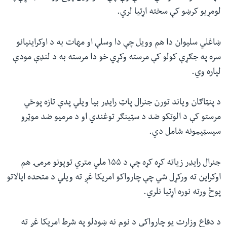
لومړیو کرښو کې سخته اړتیا لري.
ښاغلي سلیوان دا هم وویل چې دا وسلې او مهات به د اوکراینیانو
سره په جګړې کولو کې مرسته وکړي خو دا مرسته به د لنډې مودې
لپاره وي.
د پنټاګان ویاند تورن جنرال پاټ رایډر بیا ویلي پدې تازه پوځي
مرستو کې د الوتکو ضد د سټینګر توغندي او د مرمیو ضد موټرو
سیسټیمونه شامل دي.
جنرال رایډر زیاته کړه کړه چې د ۱۵۵ ملي متري توپونو مرمۍ هم
اوکراین ته ورکړل شي چې چارواکو امریکا غږ ته ویلي د متحده ایالاتو
پوځ ورته نوره اړتیا نلري.
د دفاع وزارت یو چارواکي د نوم نه ښودلو په شرط امریکا غږ ته