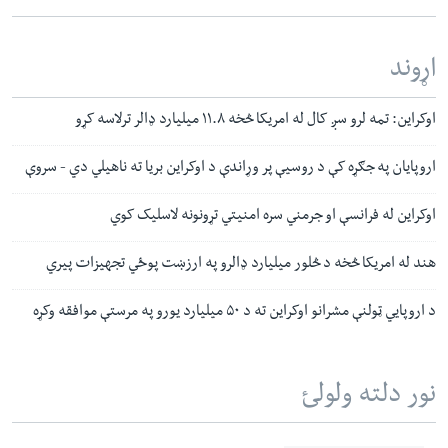
اړوند
اوکراین: تمه لرو سږ کال له امریکا څخه ۱۱.۸ میلیارد ډالر ترلاسه کړو
اروپایان په جګړه کې د روسیې پر وړاندې د اوکراین بریا ته ناهیلي دي - سروې
اوکراین له فرانسې او جرمني سره امنیتي تړونونه لاسلیک کوي
هند له امریکا څخه د څلور میلیارد ډالرو په ارزښت پوځي تجهیزات پیري
د اروپايي ټولنې مشرانو اوکراین ته د ۵۰ میلیارد یورو په مرستې موافقه وکړه
نور دلته ولولئ