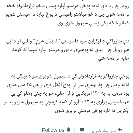
وویل چې د دې نویو پوځي مرستو لپاره پیسې د څو قراردادونو څخه
تر لاسه شوي چې د څو میاشتو راهیسې د پوځ لپاره د اخیستل شویو
شیانو څخه پکې پیسې سپمول شوې وې.
دې چارواکي د اوکراین سره دا مرستې " نا پلان شوې" وبللې او دا یې
هم وویل چې "پدې نه پوهیږي د نورو مرستو لپاره سپما له کومه
ځایه تر لاسه شي."
پوځي چارواکو په قراردادونو کې د سپمول شویو پیسو د بیلګې په
توګه ویلي چې په لومړي سر کې پوځ اټکل کړی و چې ۲۵ ملي مترۍ
یوه مرمۍ به په ۱۳۰ امریکایي ډالر اخلي، خو په چنې وهلو کې یې
همدا مرمۍ یوازې په ۹۳ ډالرو تر لاسه کړه چې په سپمول شویو پیسو
اوکراین ته تازه پوځي مرستې برابرې شوي.
شریک کول
Follow us