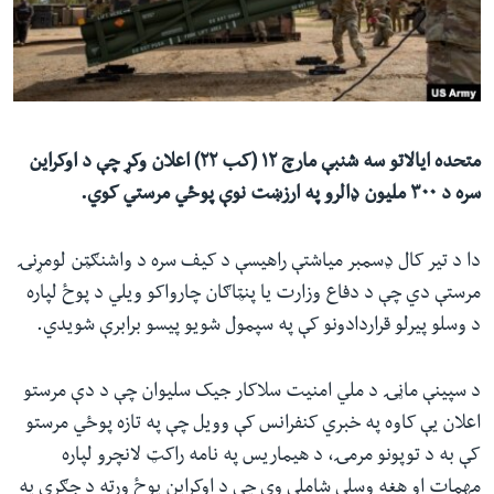
ئ
له مونږ سره په تماس کې پاتې شئ
ټون
ای
ه
ژبې
اړ
متحده ایالاتو سه شنبې مارچ ۱۲ (کب ۲۲) اعلان وکړ چې د اوکراین
ئ
سره د ۳۰۰ ملیون ډالرو په ارزښت نوې پوځي مرستي کوي.
دا د تیر کال ډسمبر میاشتې راهیسې د کیف سره د واشنګټن لومړنۍ
مرستې دي چې د دفاع وزارت یا پنټاګان چارواکو ویلي د پوځ لپاره
د وسلو پیرلو قراردادونو کې په سپمول شویو پیسو برابرې شويدي.
د سپینې ماڼۍ د ملي امنیت سلاکار جیک سلیوان چې د دې مرستو
اعلان یې کاوه په خبري کنفرانس کې وویل چې په تازه پوځي مرستو
کې به د توپونو مرمۍ، د هیماریس په نامه راکټ لانچرو لپاره
مهمات او هغه وسلې شاملې وې چې د اوکراین پوځ ورته د جګړې په