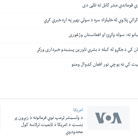
زي قوماندې مشر کابل ته تللی دی
تي پلاوي له خلیلزاد سره د سولې بهیر په اړه خبرې کړي
نو ته: سوله وکړئ او افغانستان وژغوری
تان کې د جګړو له کبله د بشري ناورین پېښېدو خبرداری ورکړ
ت کې نه یو چې نور افغان کډوال ومنو
امریکا
د ولسمشر ټرمپ نوي فرمانونه د زېږون پر
بنسټ د امریکا د تابعیت ترلاسه کول
محدودوي