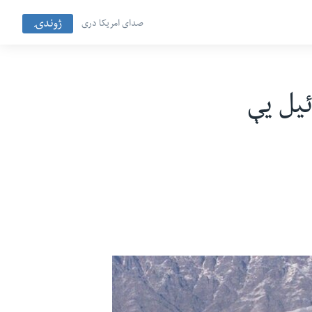
ژوندۍ
صدای امریکا دری
و وسائیل یې