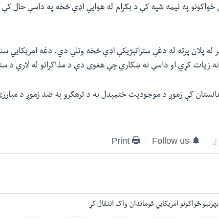
ځواکونو په نیمه شپه کې د بګرام له هوايي اډې څخه په داسې حال کې و
له پلان پرته له دغې ستراتېژیکې اډې څخه وتلي دي. دغه امریکايي سن
ونه زیات کړي او داسې نه ښکاري چې هغوی دې د مذاکراتو له لارې د ست
غانستان کې زموږ د موجودیت ختمېدل به د ترهګرو په ضد زموږ د مبارز
ل
Follow us
Print
بهرنیو ځواکونو امریکايي قوماندان واک انتقال کړ