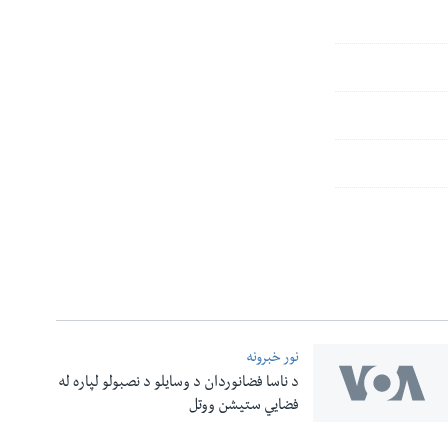
نور خبرونه
د ناسا فضانوردان د وسایلو د نصبولو لپاره له
فضایي ستیشن ووتل