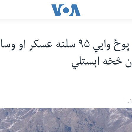
د امریکا پوځ وايي ۹۵ سلنه عسکر ا
ان څخه اېستلي
ل