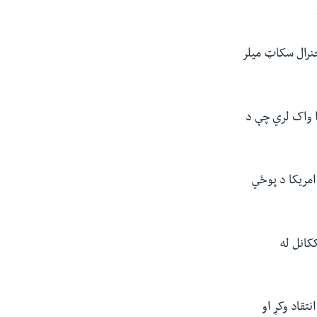
جنرال سکاټ میلر
ا واک لري چې د
امریکا د پوځي
کانل له
تقاد وکړ او