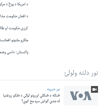
د امریکا د پوځ د مرک
د افغان حکومت مذاکرا
کرزی حکومت او طالبا
ملګرو ملتونو افغانس
پاکستان: داسې وضعی
نور دلته ولولئ
نور خبرونه
څنګه د ځنګلي اورونو لوګي د خلکو روغتیا
له مونږ سره په تماس کې پاتې شئ
له جدي ګواښ سره مخ کوي؟