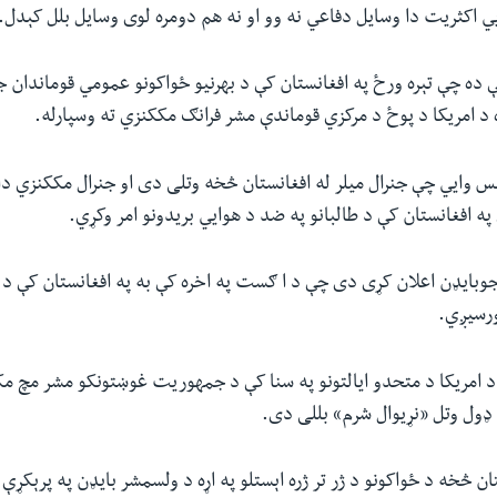
ي اکثریت دا وسایل دفاعي نه وو او نه هم دومره لوی وسایل بلل کېدل.
 ده چې تېره ورځ په افغانستان کې د بهرنیو ځواکونو عمومي قوماندان 
 د امریکا د پوځ د مرکزي قوماندې مشر فرانګ مککنزي ته وسپارله.
نس وايي چې جنرال میلر له افغانستان څخه وتلی دی او جنرال مککنزي د
وبایډن اعلان کړی دی چې د ا ګست په اخره کې به په افغانستان کې د 
ورسیږي.
 امریکا د متحدو ایالتونو په سنا کې د جمهوريت غوښتونکو مشر مچ مک
 ډول وتل «نړیوال شرم» بللی دی.
ن څخه د ځواکونو د ژر تر ژره اېستلو په اړه د ولسمشر بایډن په پرېکړې ان