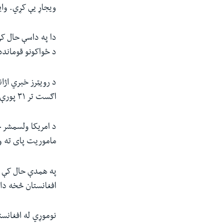
ویجاړ یې کړي. واي
دا په داسې حال کې
د ځواکونو قومانده
د رویټرز خبري اژا
اګست تر ۳۱ پورې په افغانستان کې د طالبانو په ضد د هوايي بریدونو امر وکړي.
د امریکا ولسمشر ج
ماموریت پای ته 
په همدې حال کې د
افغانستان څخه دا
نوموړي له افغانستا