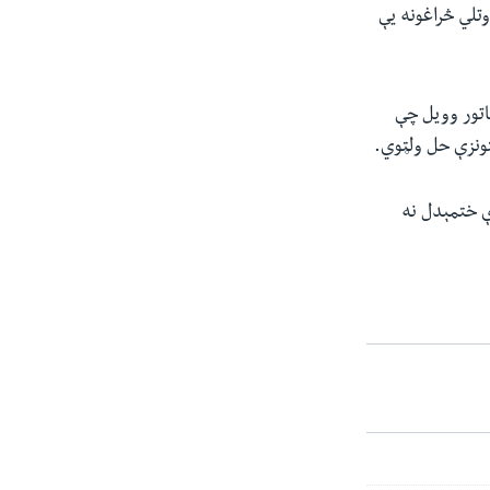
تلي څراغونه یې
اتور وویل چې
ونزې حل ولټوي.
ې ختمېدل نه