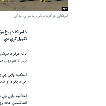
امریکايي ځواکونه د بګرام په هوايي اډه کې
تکمیل کړي دي.
بهیر لا هم روان دی او د ا
اعلامیه وايي چې پ
کې د بګرام او کند