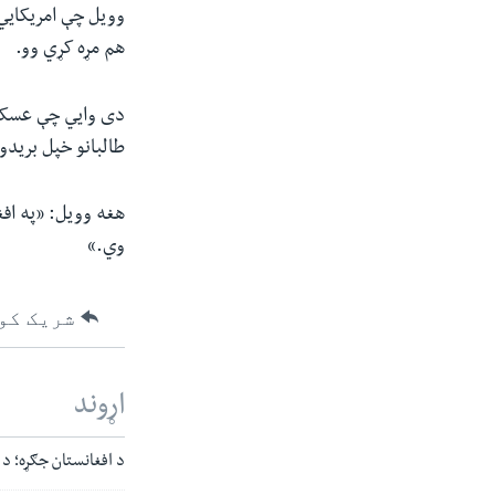
وویل چې امریکایي 
هم مړه کړي وو.
دی وايي چې عسکر 
طالبانو خپل برید
هغه وویل: «په اف
وي.»
شریک کو
اړوند
د افغانستان جګړه؛ د 