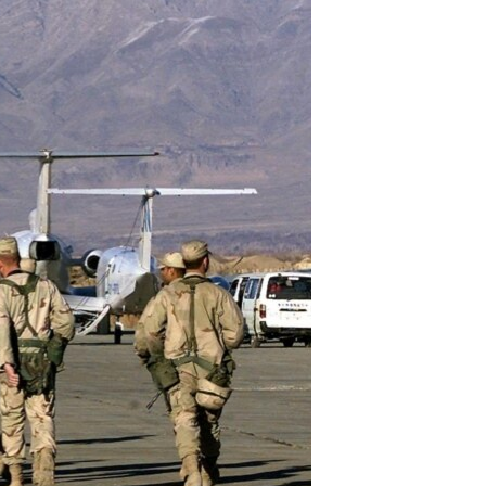
ئ
ټون
ای
ه
اړ
ئ