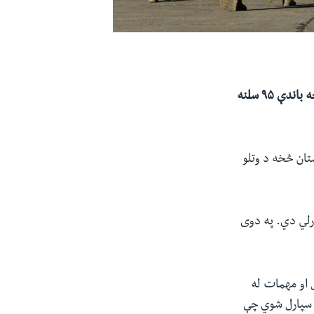
د امریکا د پوځ مرکزي قومانده وايي چې له افغانستان څخه یې د عسکرو او وسایلو اېستل څه باندې ۹۵ سلنه
 چې له افغانستان څخه د وتلو
رلي دي. په دوی
»الوتکو د ۹۸۴ بار معادل وسائیل او مهمات له
یجنسۍ» ته سپارل شوي چې