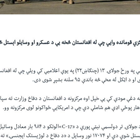
دغه مرکز د دوشنبې په ورځ جولاۍ ۱۳ (چنګاښ۲۲) په یوې اعلامیې کې ویلي
ټکل له مخې څه باندې ۹۵ سلنه بشپړ شوی دی.
ه دغې مودې کې یې خپل اوه مرکزونه د افغانستان د دفاع وزارت ته سپا
هار پوځي اډې هم شاملې دي چې د امریکايي ځواکونو لوی مرکزونه وو.
اعلامیه وايي چې د جولاۍ تر دولسمې نېټې پورې د «C-17
افغانستان څخه ویستل شوي دي او ۱۷۰۷۴ نور وسایل د «د دفاع د لوژیستک ا