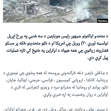
ئ
له مونږ سره په تماس کې پاتې شئ
ټون
ای
ه
ژبې
اړ
د متحدو ایالتونو جمهور رئیس جوبایډن د سه شنبې په ورځ اپریل
ئ
نولسمه (وري ۳۰) وویل چې امریکا او د ناټو متحدینو ځکه پر مسکو
فشارونه زیاتوي چې هغه هیواد د اوکراین په ختیځ کې تازه عملیات
پیل کړي دي.
د ښاغلي بایډن دغه څرګندونې وروسته له هغه وشوې چې نوموړي د
بریتانیا، کاناډا ، اروپايي کمیسیون ، فرانسې، جرمني، ایټالیا، جاپان،
ناټو، پولنډ او رومانیا له مشرانو سره د ویډیو کنفرانس له لارې د
اوکراین د روان وضعیت په اړه خبري‌ وکړې.‌
د سپینې ماڼۍ ویاندې جن ساکي ویلي دي چې غربي مشرانو اوکراین