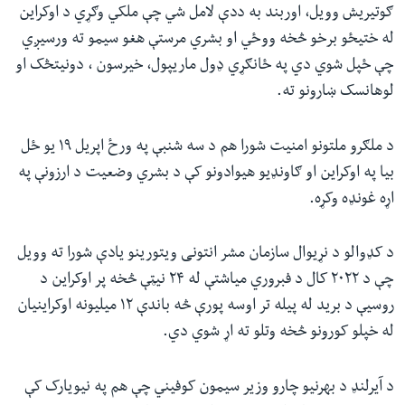
ګوتیریش وویل، اوربند به ددې لامل شي چې ملکي‌ وګړي د اوکراین
له ختیځو برخو څخه ووځي او بشري مرستې هغو سیمو ته ورسیږي
چې ځپل شوي دي په ځانګړي ډول ماریپول، خیرسون ، دونیتڅک او
لوهانسک ښارونو ته.
د ملګرو ملتونو امنیت شورا هم د سه شنبې په ورځ اپریل ۱۹ یو ځل
بیا په اوکراین او ګاونډیو هیوادونو کې د بشري وضعیت د ارزونې په
اړه غونډه وکړه.
د کډوالو د نړیوال سازمان مشر انتونی ویتورینو یادې شورا ته وویل
چې د ۲۰۲۲ کال د فبروري میاشتې له ۲۴ نیټې څخه پر اوکراین د
روسیې د برید له پیله تر اوسه پورې څه باندې ۱۲ میلیونه اوکراینیان
له خپلو کورونو څخه وتلو ته اړ شوي دي.
د آیرلنډ د بهرنیو چارو وزیر سیمون کوفیني چې هم په نیویارک کې