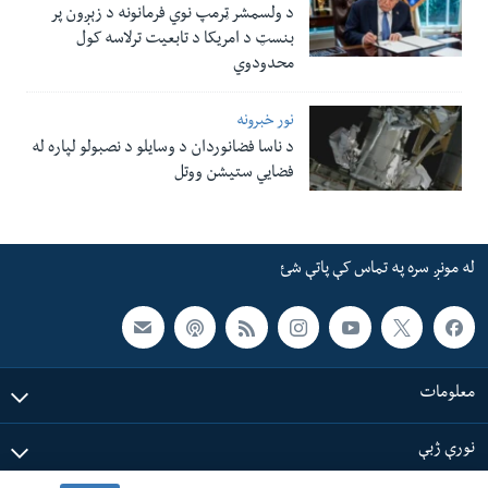
د ولسمشر ټرمپ نوي فرمانونه د زېږون پر
بنسټ د امریکا د تابعیت ترلاسه کول
محدودوي
نور خبرونه
د ناسا فضانوردان د وسایلو د نصبولو لپاره له
فضایي ستیشن ووتل
له مونږ سره په تماس کې پاتې شئ
معلومات
نورې ژبې