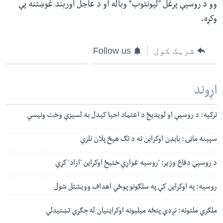
وو د روسیې یرغل "لیونتوب" وباله او د عاجل اوربند غوښتنه یې
وکړه.
شریک کول
Follow us
اړوند
ترکیه: د روسيې او لویدیځ د اعتماد احیا کیدل به لسیزې وخت ونیسي
سپینه ماڼۍ: بایډن اوکراین ته د تګ هیڅ پلان نلري
د روسیې دفاع وزیر: 'روسیه غواړي ختیځ اوکراین 'ازاد' کړي
روسیه: په اوکراین کې په سلګونو پوځي اهداف وویشتل شول
ملګري ملتونه: نږدې پنځه میلیونه اوکراینیان له جګړې تښتیدلي