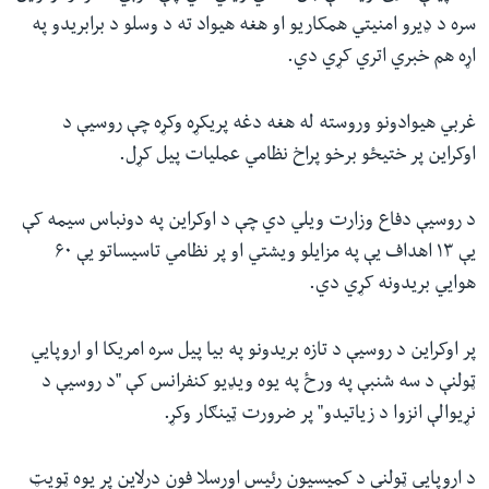
سره د ډیرو امنیتي همکاریو او هغه هیواد ته د وسلو د برابریدو په
اړه هم خبري‌ اتري کړي دي.
غربي هیوادونو وروسته له هغه دغه پریکړه وکړه چې روسیې د
اوکراین پر ختیځو برخو پراخ نظامي عملیات پیل کړل.
د روسیې دفاع وزارت ویلي دي چې د اوکراین په دونباس سیمه کې
یې ۱۳ اهداف یې په مزایلو ویشتي او پر نظامي تاسیساتو یې ۶۰
هوایي‌ بریدونه کړي دي.
پر اوکراین د روسیې د تازه بریدونو په بیا پيل سره امریکا او اروپايي
ټولنې د سه شنبې په ورځ په یوه ویډیو کنفرانس کې "د روسیې د
نړیوالې انزوا د زیاتیدو" پر ضرورت ټینګار وکړ.
د اروپايي ټولنې د کمیسیون رئیس اورسلا فون درلاین پر یوه ټویټ