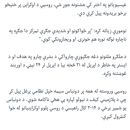
عیسیویانو په اختر کې جشنونه جوړ شي، روسیې د اوکراین پر ختیځو
برخو بریدونه پیل کړي دي.
نوموړي‌ زیاته کړه: "پر ځواکونو او شدیدې جګړې تمرکز دا جګړه په
ناچاره توګه نوره هم خونړۍ او ویجاړونکې کوي."
د ملګرو ملتونو دغه جګپوړي چارواکي د بشري چارو په هدف او د
ایستر په خاطر د اپریل له ۲۱ څخه بیا د اپریل تر ۲۴ نیټې د اوربند
غوښتنه وکړه.
روسیې وروسته له هغه پر دونباس سیمه خپل نظامي یرغل پیل کړ
چې د پلازمینې کیف د نیولو لپاره یې هڅې ناکامه شوې. د دونباس
یو شمیر برخې د ۲۰۱۴ کال راهیسې د روسي پلوو اوکراینیانو له خوا
کنټرول کیږي.