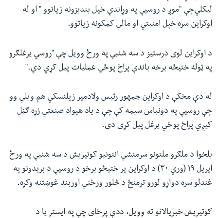
لیکلي‌چې "موږ د روسیې په وړاندې خپل بندیزونه زیاتوو " او له
اوکراین سره خپل امنیتي او مالي کمکونه زیاتوو.
د اوکراین لوی درستیز د سه شنبې په ورځ وویل چې "روسي یرغلګرو
په ټوله ختیځه برخه باندې پراخ پوځي عملیات پیل کړي دي."
له دې مخکې د اوکراین جمهور رئیس ولادمیر زیلنسکي هم ویلي وو
چې روسیې په دونباس سیمه کې چې د یاد هیواد صنعتي زړه ګڼل
کیږي پراخ پوځي یرغل پیل کړی دی.
بلخوا د ملګرو ملتونو سرمنشي انتونیو ګوتیریش د سه شنبې په ورځ
اپریل ۱۹ (وري ۳۰) د اوکراین پر ختیځو برخو د روسیې د بریدونو په
غندلو سره دواړو لورو ترمنځ د څلور ورځني اوربند غوښتنه وکړه.
ګوتیریش خبریالانو ته وویل، ددې پرځای چې په ایستر یا د