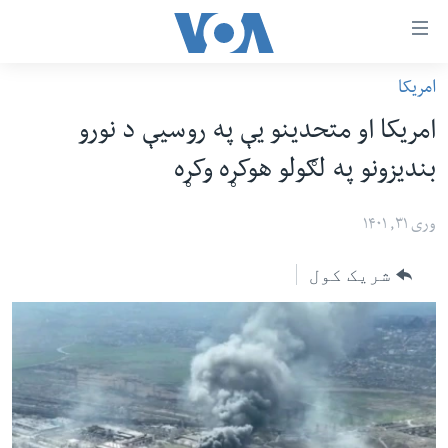
اس
امریکا
سي
کورپاڼه
امریکا او متحدینو یې په روسیې د نورو
ړ
افغانستان
بندیزونو په لګولو هوکړه وکړه
تصالات
سیمه
صلي
امریکا
وری ۳۱, ۱۴۰۱
تن
نړۍ
ه
شریک کول
ښځې او نجونې
اړ
ئ
ځوانان
مومي
د بیان ازادي
ارښود
روغتیا
ه
سرمقاله
اړ