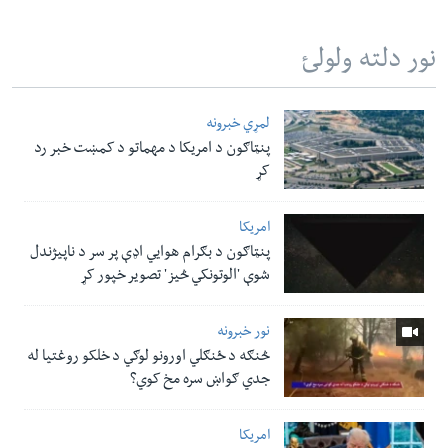
نور دلته ولولئ
لمړي خبرونه
پنټاګون د امریکا د مهماتو د کمښت خبر رد
کړ
امریکا
پنټاګون د بګرام هوایي اډې پر سر د ناپيژندل
شوې 'الوتونکي څيز' تصویر خپور کړ
نور خبرونه
څنګه د ځنګلي اورونو لوګي د خلکو روغتیا له
جدي ګواښ سره مخ کوي؟
امریکا