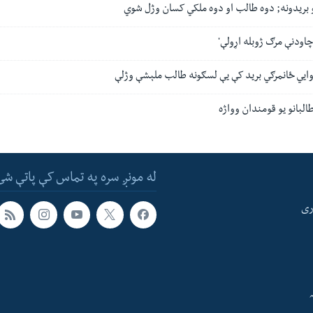
و بریدونه; دوه طالب او دوه ملکي ‌کسان وژل شوي
 چاودنې مرګ ژوبله اړولې'
ايي ځانمرګي برید کې یې لسګونه طالب ملېشې وژلې
البانو یو قومندان وواژه
له مونږ سره په تماس کې پاتې شئ
ری