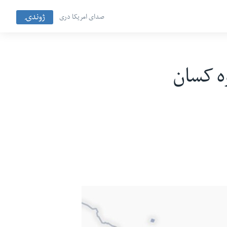
ژوندۍ
صدای امریکا دری
وه کسان