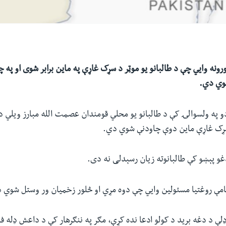
ورونه وايي چې د طالبانو یو موټر د سړک غاړې په ماین برابر شوی او په 
وي دي.
و په ولسوالۍ کې د طالبانو یو محلي قومندان عصمت الله مبارز ویلي دي
سړک غاړې ماین دوې چاودنې شوي دي.
و پېښو کې طالبانوته زیان رسېدلی نه دی.
عامې روغتیا مسئولین وایي چې دوه مړي او څلور زخمیان ور وستل شوي 
ې د دغه برید د کولو ادعا نده کړې، مګر په ننګرهار کې د داعش ډله فعا