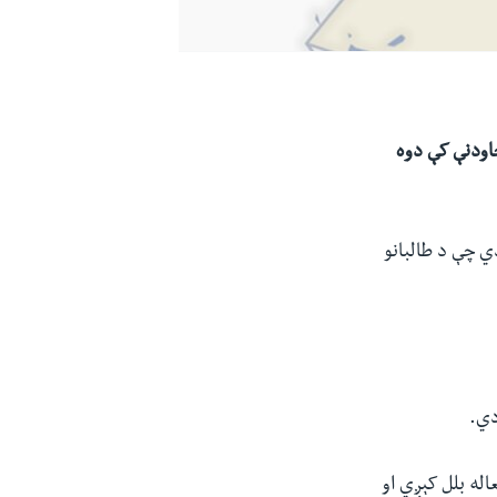
چاودنې کې دوه
‌ چې د طالبانو
دي.
له بلل کېږي‌ او