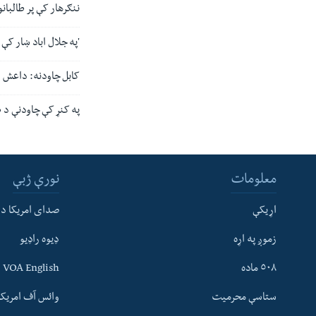
ننګرهار کې پر طالبان
'په جلال اباد ښار کې
کابل چاودنه: داعش و
په کنړ کې چاودنې د ط
معلومات
نورې ژبې
اړیکې
صدای امریکا د
زموږ په اړه
ډیوه راډیو
له مونږ سره په تماس کې پاتې شئ
٥٠٨ ماده
VOA English
ستاسې محرمیت
وائس آف امریکہ
ژبې