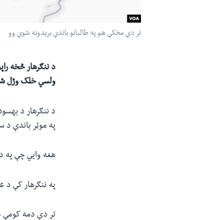
تر دې مخکې هم په طالبانو باندې بریدونه شوي وو
د ننګرهار څخه راپ
ولسي خلک وژل ش
د ننګرهار د بهسود
په موټر باندې د 
هغه وايي چې په دغ
په ننګرهار کې د 
تر دې دمه کومې ډل