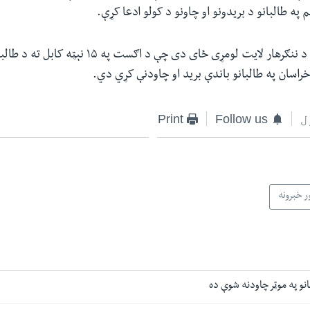
په طالبانو د بریدونو او چاونو د کولو ادعا کړې.
د راپورونو له مخې د ننګرهار لایت لومړی ځای دی چې د اګست په 
اسان په طالبانو باندې برید او چاودنې کړي دي.
ل
Follow us
Print
ر خبرونه
انو په موټر چاودنه شوې ده