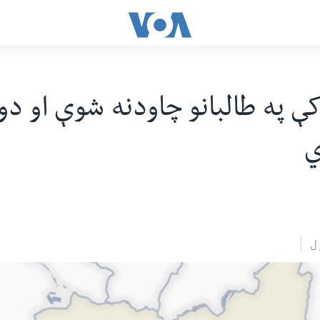
کې په طالبانو چاودنه شوې او د
ي
ل