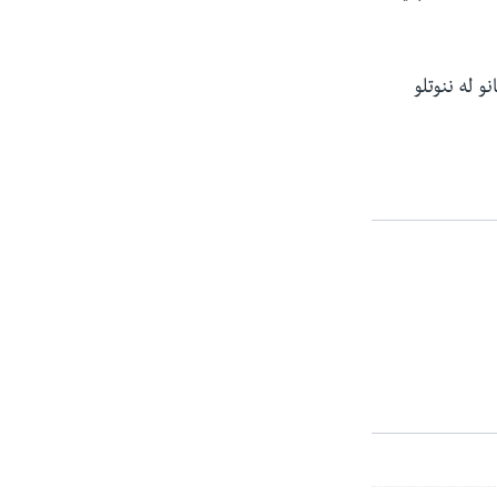
۱۵ نېټه کابل ته د طالبانو له ننوتلو