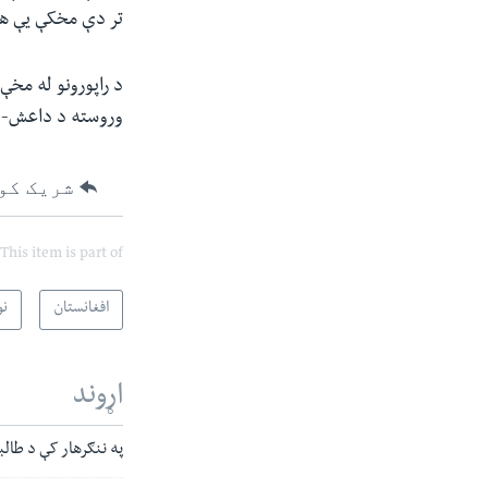
تر دې مخکې یې هم 
وروسته د داعش-خر
شریک کو
This item is part of
افغانستان
نو
اړوند
په ننګرهار کې د طالب