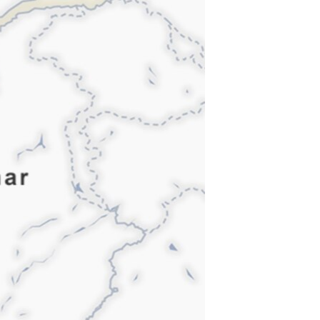
ئ
ټون
ای
ه
اړ
ئ