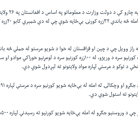
پېښو ته د رسېدو په چارو کې د د
وروستیو جګړو له ام
سره د غنمو، ۴۲زره کورنیو سره د وریژو، له ۱۰۰زره کورنیو سره د لومړنیو خوراکي
نځي د توکو د مرستې لپاره مواد ولایتونو ته لېږدول شوي دي.
یتونو ته استول شوې دي.
خو ه