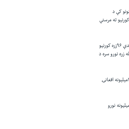
ولت وزارت د معلوماتو په اساس د افغانستان په ۲۶ ولایتونو کې د
له څه باندې ۳۲زره کورنۍ بې‌ځایه شوي چې له دې شمېرې کابو ۲۰زره کورنیو ته مرستې
ښاغلي جیلاني دغه راز وویل چې د چین او قزاقستان له خوا د شویو مرستو له جملې څه باندې ۹۶زره کورنیو
 موادو او سله زره نورو سره د
د جیلاني په وینا د جګړو او وچکالۍ له امله له بې‌ځایه شویو کورنیو سره د مرستې لپاره ۱۹۱میلیونه افغانۍ
غه ټینګار وکړ چې د وروستیو جګړو له امله بې‌ځایه شویو کورنیو ته رسېدنې لپاره ۵۰۰میلیونه نورو