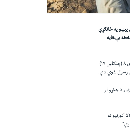
 پېښو په ځانګړې
 څخه بې‌ځایه
پېښو ته د رسېدو په چارو کې د دولت وزیر غلام‌بهاالدین جیلاني د پنجشنبې په ورځ جولای ۸ (چنګاښ ۱۷)
تې رسول شوي دي.
شمېرې یوازې په تېرو شپږو میاشتو کې څه باندې ۶۲زره کورنۍ د جګړو او
هغه زیاته کړه: "د ۶۲۴۵۰ کورنیو له شمېرې چې په تېرو شپږو میاشتو کې بې‌ځایه شوي ۵۲۰۹۶ کورنیو ته
ري".