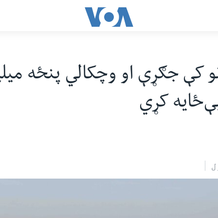
و کې جګړې او وچکالي پنځه میلی
بې‌ځایه کړي
ل