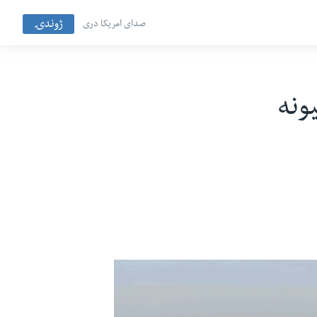
ژوندۍ
صدای امریکا دری
ونه