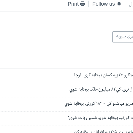
ل
Follow us
Print
ړي خبرونه
ه کړي ـ اوچا
یون خلک بېځایه شوي
کې ۱۸۴۰۰ کورنۍ بېځایه شوي
د کورنیو بیځایه شویو شمېر زیات شوی'