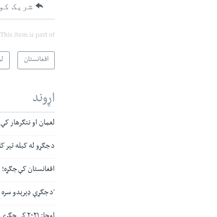
شریک کو
This item is part of
افغانستان
لم
اړوند
لغمان او ننګرهار کې جګړو ۳۵زره کسان بېځای
د جګړو له کبله تېر کال نړۍ کې ۸۲ میل
افغانستان کې جګړه؛ دریو میاشتو 
'د جګړې ډېرېدو سره 
اوچا: ۲۰۲۱ کې جګړې څه باندې ۲۰۵زره افغانان بې‌ځایه کړي