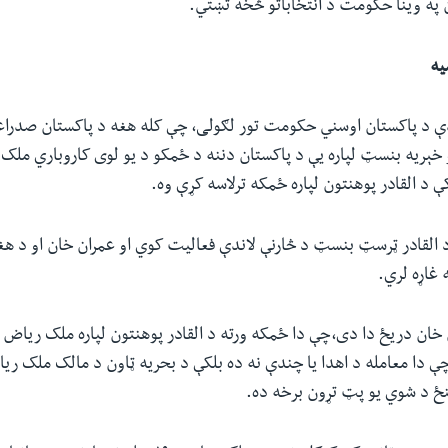
په وینا حکومت د انتخاباتو څخه تښتي
.
یه
دې د پاکستان اوسني حکومت تور لګولی، چې کله هغه د پاکستان صدراعظم
خېریه بنسټ لپاره یې د پاکستان دننه د ځمکو د یو لوی کاروباري ملک
 د القادر پوهنتون لپاره ځمکه ترلاسه کړې وه.
د القادر ټرسټ بنسټ د څارنې لاندې فعالیت کوي او عمران خان او د ه
غاړه لري
.
 خان دریځ دا دی،چې دا ځمکه ورته د القادر پوهنتون لپاره ملک ریاض 
 دا معامله د اهدا یا چندې نه ده بلکې د بحریه ټاون د مالک ملک ری
ځ د شوي یو پټ تړون برخه ده
.