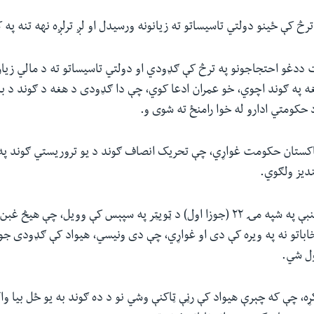
ترڅ کې ځینو دولتي تاسیساتو ته زیانونه ورسیدل او لږ ترلږه نهه تنه په
دغو احتجاجونو په ترڅ کې ګډودي او دولتي تاسیساتو ته د مالي زیان 
ه په ګوند اچوي، خو عمران ادعا کوي، چې دا ګډودی د هغه د ګوند د بدن
 حکومتي ادارو له خوا رامنځ ته شوی و.
اکستان حکومت غواړي، چې تحریک انصاف ګوند د یو تروریستي ګوند په
ندیز ولګوي.
عمران خان د دوشنبې په شپه مۍ ۲۲ (جوزا اول) د ټویټر په سپېس کې وویل، چې 
باتو نه په ویره کې دی او غواړي، چې دی ونیسي، هیواد کې ګډودی جو
ول شي
.
ړه، چې که چېرې هیواد کې رڼې ټاکنې وشي نو د ده ګوند به یو ځل بیا وا