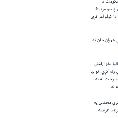
پاونډ د بریتانیا حکومت د
 پیسو مربوط
ا کولو امر کړی
 عمران خان ته
ا لخوا راغلې
نه کړي، نو بیا
اله وخت ته به
 نه.
ترې محکمې په
پرضد عریضه