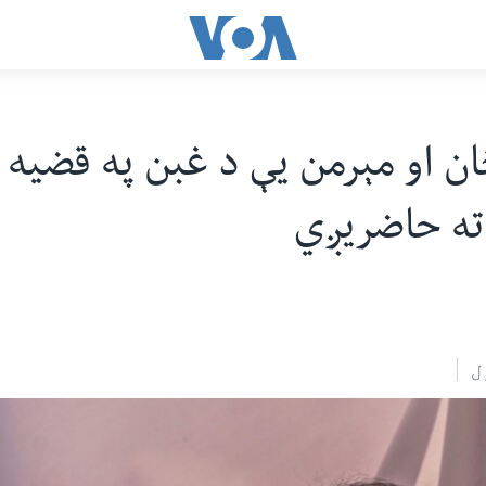
ن او مېرمن یې د غبن په قضیه 
ه حاضریږي
ل