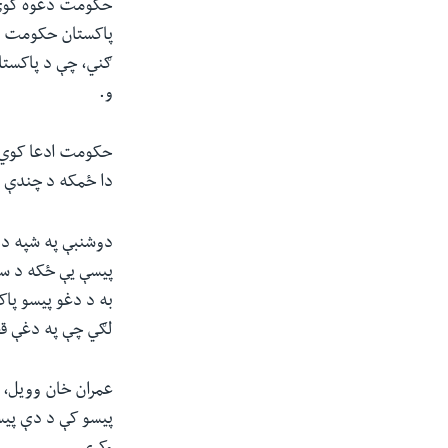
پاکستان حکومت ته
ګني، چې د پاکستا
و
.
حکومت ادعا کوي، 
دا ځمکه د چندې پ
دوشنبې په شپه د ټ
پیسې یې ځکه د ست
به د دغو پیسو پاکس
لګي چې په دغې قضی
عمران خان وویل، 
پیسو کې د دې پیس