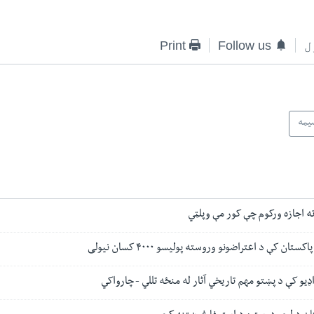
ل
Follow us
Print
یمه
ته اجازه ورکوم چې کور مې وپلټي
ن کې د اعتراضونو وروسته پولیسو ۴۰۰۰ کسان نیولی
یو کې د پښتو مهم تاریخي آثار له منځه تللي - چارواکي