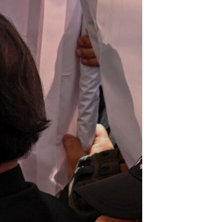
ئ
ټون
ای
ه
اړ
ئ