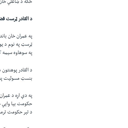
ځکه د ښاغلي خان 
د القادر ټرست قض
په عمران خان بان
ټرسټ په نوم د یو 
په سوهاوه سیمه کې
د القادر پوهنتون 
بنسټ مسولیت په 
په دې اړه د عمران
حکومت بیا وایي چې
د تېر حکومت ترمن