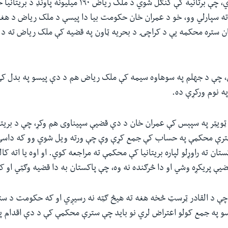
حکومت دعوه کوي، چې برتانیه کې کنګل شوي د ملک ریاض ۱۹۰ میلیونه 
 سپارلي وو، خو د عمران خان حکومت بیا دا پیسې د ملک ریاض د هغو
ن ستره محکمه یې د کراچۍ د بحریه ټاون په قضیه کې ملک ریاض ته د اد
چې د جهلم په سوهاوه سیمه کې ملک ریاض هم د دې پیسو په بدل کې
ه نوم ورکړې ده
.
ویټر په سپېس کې عمران خان د دې قضیې سپیناوی هم وکړ، چې د بریتانی
رې محکمې په حساب کې جمع کړې وې چې ورته ویل شوي وو که داسې و
تان ته راوړلو لپاره بریتانیا کې محکمې ته مراجعه کوي. او اوه یا اته ک
ې پریکړه وشي او دا څرګنده نه وه، چې پاکستان به دا قضیه وګټي او که
چې د القادر ټرسټ څخه هغه ته هیڅ ګټه نه رسیږي او که حکومت د س
و په جمع کولو اعتراض لري نو باید چې سترې محکمې کې د دې اقدام 