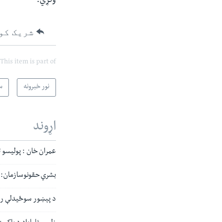
وکړي
.
شریک کو
This item is part of
نور خبرونه
س
اړوند
عمران خان : پولیسو 
بشري حقونوسازمان: پاکستا
د پېښور سوځیدلې راډ