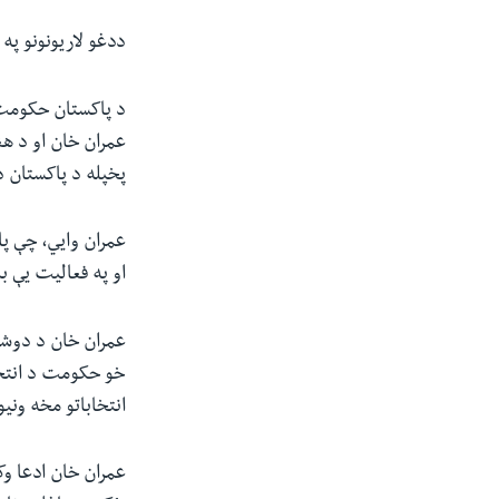
ددغو لاریونونو په 
د پاکستان حکومت د
عمران خان او د هغ
پخپله د پاکستان د
عمران وايي، چې پ
او په فعالیت یې ب
خو حکومت د انتخا
انتخاباتو مخه ونی
عمران خان ادعا وک