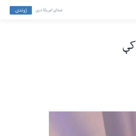
ژوندۍ
صدای امریکا دری
کې