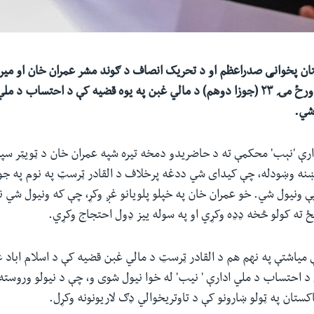
تان
پخوانی صدراعظم او د تحریک انصاف د ګوند مشر
عمران خان ا
و
میر
ورځ
مۍ ۲۳ (جوزا
دوهم)
د
مالي
غبن په یوه قضیه کې د احتساب
د
مل
ي
.
رې 'نېب' محکمې ته د حاضریدو دمخه تیره شپه عمران خان د ټویټر سپی
ښنه وښودله، چې کیدای شي ددغه پرخلاف د القادر ټرسټ په نوم په ج
 ونیول شي. خو عمران خان په خپلو پلویانو غږ وکړ، چې که ونیول شي ن
نځ ته کولو څخه ډډه وکړي او په سوله ییز ډول احتجاج وکړي
.
 میاشتې په نهم هم د القادر ټرسټ د مالي غبن قضیه کې د اسلام اباد 
 د احتساب د ملي ادارې ' نیب' له خوا نیول شوی و، چې د نیولو وروست
اکستان په ټولو ښارونو کې د تاوتریخوالي ډګ لاریونونه وکړل.