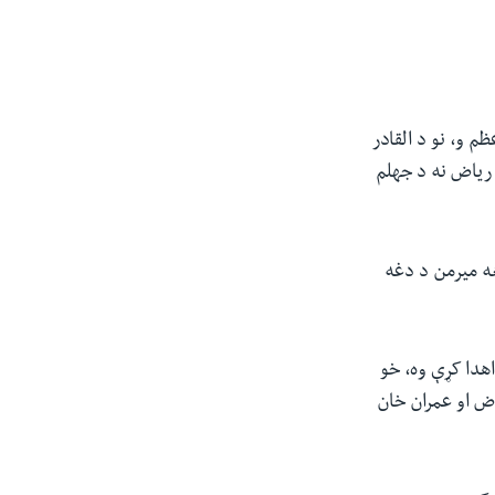
 و، نو د القادر
 ریاض نه د جهلم
غه میرمن د دغه
اهدا کړې وه، خو
اض او عمران خان