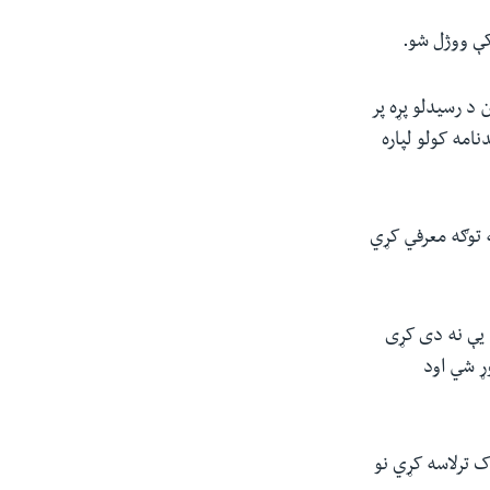
 کې ووژل شو.
د رسیدلو پړه پر
امه کولو لپاره
 توګه معرفي کړي
هیڅ غبن یې نه دی کړی
ړ شي اود
ک ترلاسه کړي نو