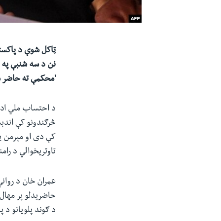
ټاکل شوې د پاکس
نن د
سه
شنبې په 
'
محکمې ته
حاضر
ش
د احتساب ملي ادا
څرګندونو کې اندې
کې دی او مېرمن یې
تاوتریخوالي د رام
عمران خان د روانې
حاضریدلو پر مهال
د ګوند پلویانو د پ