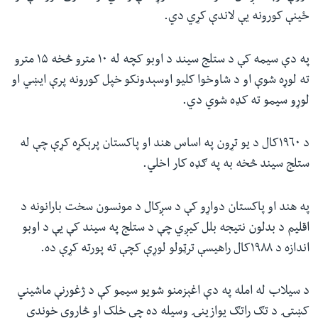
ځینې کورونه یې لاندې کړي دي.
په دې سیمه کې د ستلج سیند د اوبو کچه له ۱۰ مترو څخه ۱۵ مترو
ته لوړه شوې او د شاوخوا کلیو اوسېدونکو خپل کورونه پرې ایښي او
لوړو سیمو ته کډه شوي دي.
د ١٩٦٠کال د یو تړون په اساس هند او پاکستان پرېکړه کړې چې له
ستلج سیند څخه به په ګډه کار اخلي.
په هند او پاکستان دواړو کې د سږکال د مونسون سخت بارانونه د
اقلیم د بدلون نتیجه بلل کیږي چې د ستلج په سیند کې یې د اوبو
اندازه د ١٩٨٨کال راهیسې ترټولو لوړې کچې ته پورته کړې ده.
د سیلاب له امله په دې اغېزمنو شویو سیمو کې د ژغورنې ماشیني
کښتۍ د تګ راتګ یوازینۍ وسیله ده چې خلک او څاروي خوندي