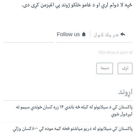
څپه لا دوام لري او د عامو خلکو ژوند یې اغېزمن کړی دی.
شریک کول
Follow us
This item is part of
نړۍ
سیمه
اړوند
پاکستان کې د سیلابونو له کبله څه باندې ۱۴ زره کسان خوندي سیمو ته
لیږدول شوي
پاکستان کې سیلابونو له دریو میاشتو څخه کمه موده کې ۸۰۰کسان وژلي