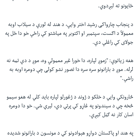
ځایونو ته لېږدوي.
د پنجاب چارواکی رشيد اختر وايي، د هند له لورې د سیلاب اوبه
معمولاً د اګست، سپتمبر او اکتوبر په میاشتو کې راځي خو دا ځل په
جولای کې راغلي دي.
هغه زیاتوي: "زموږ لپاره، دا خورا غیر معمولي وه، موږ د دې تمه نه
لرله. موږ د بارانونو سره سره دا تصور نشو کولی چې دومره اوبه به
راشي."
څارونکي وايي د خلکو د ژوند د ژغورلو لپاره باید کلي له هغو سیمو
څخه چې د سیندونو په غاړو کې پرتې دي، لیرې شي. خو دا دومره
اسان کار نه ګڼل کیږي.
په هند او پاکستان دواړو هېوادونو کې د مونسون د بارانونو شدیده