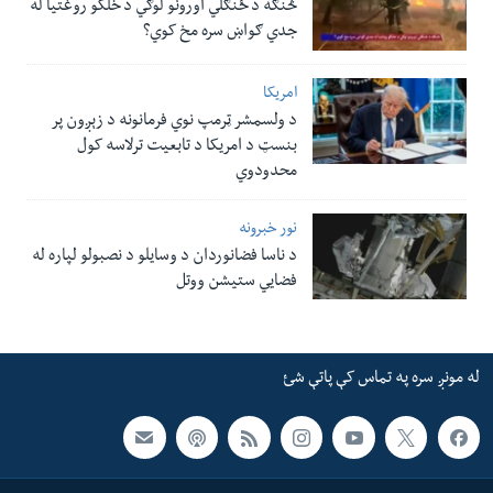
څنګه د ځنګلي اورونو لوګي د خلکو روغتیا له
جدي ګواښ سره مخ کوي؟
امریکا
د ولسمشر ټرمپ نوي فرمانونه د زېږون پر
بنسټ د امریکا د تابعیت ترلاسه کول
محدودوي
نور خبرونه
د ناسا فضانوردان د وسایلو د نصبولو لپاره له
فضایي ستیشن ووتل
له مونږ سره په تماس کې پاتې شئ