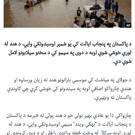
ئ
له مونږ سره په تماس کې پاتې شئ
ټون
ای
ه
ژبې
اړ
د پاکستان په پنجاب ایالت کې یو شمېر اوسېدونکي وايي، د هند له
ئ
لورې خوشې شوې اوبه د دوی په سیمو کې د سختو سیلابونو لامل
شوي دي.
د جولای په میاشت کې موسمي بارانونو هند ته زیان ورساوه او
هندي چارواکو اضافي اوبه په سیندونو کې خوشې کړې چې ګاونډي
پاکستان ته وبهیږي.
چارواکي دا یو عادي بهیر بولي خو د هند پولې ته څېرمه د پاکستان
د پنجاب ایالت د "بهکي ویند" سیمې اوسېدونکي وايي، د هند له
لورې اوبه سږکال له وخت څخه وړاندې راغلي او د دوی کروندې او