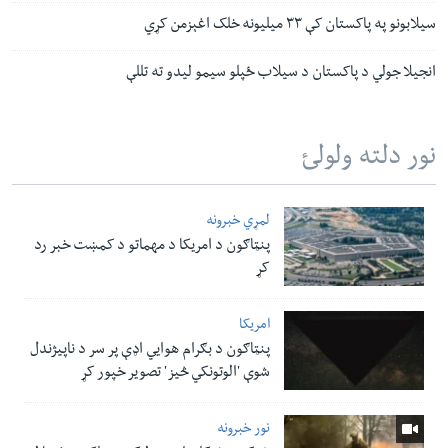
سیلابونو په پاکستان کې ۳۳ میلیونه خلک اغېزمن کړي
انجیلا جولي د پاکستان د سیلاب ځپلو سیمو لیدو ته تللې
نور دلته ولولئ
لمړي خبرونه
پنټاګون د امریکا د مهماتو د کمښت خبر رد
کړ
امریکا
پنټاګون د بګرام هوایي اډې پر سر د ناپيژندل
شوې 'الوتونکي څيز' تصویر خپور کړ
نور خبرونه