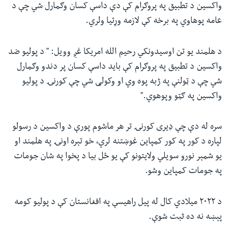
واکسین د تطبیق په پروګرام کې دې داسې کسان وګمارل شي چې د
عامه پوهاوي په برخه کې لازمه وړتیا ولري.
د هلمند یو تن اوسیدونکي رحیم الله امریکا غږ وویل: " د پولیو ضد
واکسین د تطبیق په پروګرام کې باید داسې کسان پر دندو وګمارل
شي چې د ټولنې په ژبه پوه وي او وکولی شي چې کورنۍ د پولیو
واکسین په ګټو وپوهوي."
سره له دې چې ډیری کورنۍ تر هر ماشوم پورې د واکسین د رسولو
لپاره د کور په کور کمپاین غوښتنه لري، خو تېره اونۍ په هلمند او
یو شمېر نورو سویلي ولایتونو کې یو ځل بیا د پخوا په شان جومات
په جومات کمپاین وشو.
د ۲۰۲۲ میلادي کال له پیل راهیسې په افغانستان کې د پولیو کومه
پېښه نه ده ثبت شوې.