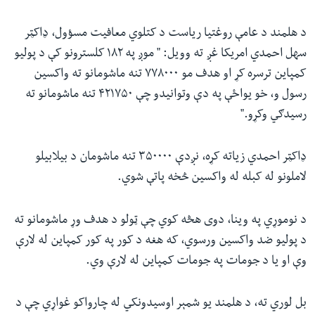
د هلمند د عامې روغتیا ریاست د کتلوي معافیت مسؤول، ډاکټر
سهل احمدي امریکا غږ ته وویل: " موږ په ۱۸۲ کلسترونو کې د پولیو
کمپاین ترسره کړ او هدف مو ۷۷۸۰۰۰ تنه ماشومانو ته واکسین
رسول و، خو یواځې په دې وتوانیدو چې ۴۲۱۷۵۰ تنه ماشومانو ته
رسیدګي وکړو."
ډاکټر احمدي زیاته کړه، نږدې ۳۵۰۰۰۰ تنه ماشومان د بیلابیلو
لاملونو له کبله له واکسین څخه پاتې شوي.
د نوموړي په وینا، دوی هڅه کوي چې ټولو د هدف وړ ماشومانو ته
د پولیو ضد واکسین ورسوي، که هغه د کور په کور کمپاین له لارې
وې او یا د جومات په جومات کمپاین له لارې وي.
بل لوري ته، د هلمند یو شمېر اوسیدونکي له چارواکو غواړي چې د