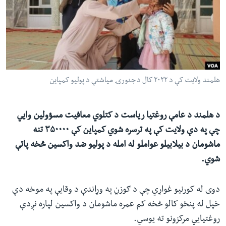
ئ
له مونږ سره په تماس کې پاتې شئ
ټون
ای
ه
ژبې
اړ
هلمند ولایت کې د ۲۰۲۲ کال د جنورۍ میاشتې د پولیو کمپاین
ئ
د هلمند د
عامې روغتیا ریاست د
کتلو
ي
معافیت مسؤولین
وایي
چې په دې ولایت کې په ترسره شوي کمپاین کې
۳۵۰۰۰۰
تنه
ماشومان د بیلابیلو عواملو له امله
د پولیو
ضد
واکسین
څخه پا
تې
شوي
.
دوی له کورنیو غواړي چې د ګوزڼ په وړاندې د وقایې په موخه دې
خپل له پنځو کالو څخه کم عمره ماشومان د واکسین لپاره نږدې
روغتیایي مرکزونو ته یوسي.