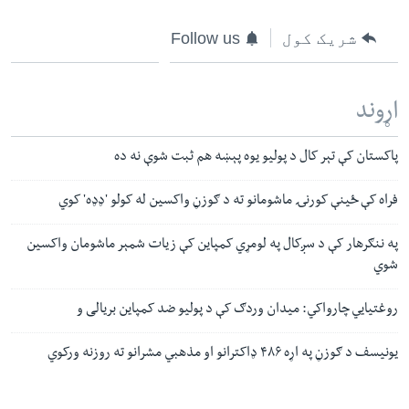
شریک کول
Follow us
اړوند
پاکستان کې تېر کال د پولیو یوه پېښه هم ثبت شوې نه ده
فراه کې ځینې کورنۍ ماشومانو ته د ګوزڼ واکسین له کولو 'ډډه' کوي
په ننګرهار کې د سږکال په لومړي کمپاین کې زیات شمېر ماشومان واکسین
شوي
روغتیایي چارواکي: میدان وردګ کې د پولیو ضد کمپاین بریالی و
یونیسف د ګوزڼ په اړه ۴۸۶ ډاکترانو او مذهبي مشرانو ته روزنه ورکوي