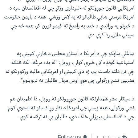
امریکایي قانون جوړونکو ته خبرداری ورکړ چې له افغانستان سره د
امریکا مرستې ښایي طالبانو ته په لاس ورشي. هغه د بایډن حکومت
د څیړنو په وړاندې د خنډ په رامنځ ته کیدو تورن کړ، هغه څه چې
سپینې ماڼۍ رد کړي دي
.
ښاغلي ساپکو چې د امریکا د استازو مجلس د څارنې کمیتې په
استماعیه غونډه کې خبري کولې، وویل: "له بده مرغه، لکه څنګه
چې نن دلته ناست یم، زه دې کمیتې او امریکایي مالیه ورکوونکو ته
تضمین نشم ورکولی چې موږ اوس مهال طالبان نه تمویلوو
."
د سیګار مشر همدارنګه قانون جوړوونکو ته وویل، دا اطمینان هم
نشي ورکولی، هغه پیسې چې امریکا د نظر وړ کسانو ته استوي کوم
چې د افغانستان بیوزلي خلک دي، طالبان یې نه ترلاسه کوي
.
شریک کول
Follow us