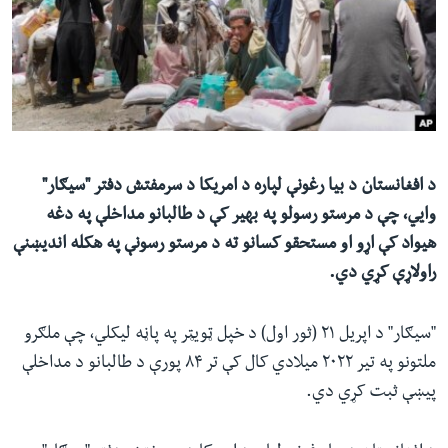
ئ
له مونږ سره په تماس کې پاتې شئ
ټون
ای
ه
ژبې
اړ
ئ
د افغانستان د بیا رغونې لپاره د امریکا د سرمفتش دفتر "سیګار"
وايي، چې د مرستو رسولو په بهیر کې د طالبانو مداخلې په دغه
هیواد کې اړو او مستحقو کسانو ته د مرستو رسونې په هکله اندیښنې
راولاړې کړي دي.
"سیګار" د اپریل ۲۱ (ثور اول) د خپل ټویټر په پاڼه لیکلي، چې ملګرو
ملتونو په تیر ۲۰۲۲ میلادي کال کې تر ۸۴ پورې د طالبانو د مداخلې
پیښې ثبت کړي دي.