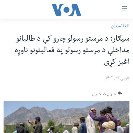
اس
افغانستان
سي
کورپاڼه
سیګار: د مرستو رسولو چارو کې د طالبانو
ړ
افغانستان
مداخلې د مرستو رسولو په فعالیتونو ناوړه
تصالات
سیمه
اغیز کړی
صلي
امریکا
تن
نړۍ
غویی ۰۲, ۱۴۰۲
ه
ښځې او نجونې
اړ
شریک کول
ئ
ځوانان
مومي
د بیان ازادي
ارښود
روغتیا
ه
سرمقاله
اړ