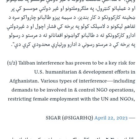
ویلي: "د مداخلې مختلف ډولونه د غیر دولتي موسسو په فعالیتونو
او د عملیاتو کنټرول، په ملګروملتونو او غیر دولتي موسسو کې پر
ښځینه کارکوونکو د کار بندیز، د سیمه ییزو طالبانو چارواکو سره د
تفاهم لیکونو د لاسیلک کولو په برخه کې فشار اچول او د غیردولتي
ادارو کارکوونکو ته د طالبانو ګواښونو افغانانو ته د مرستو د رسولو
په برخه کې د مرستو رسونې د ادارو وړتیاړې محدودې کړي دي".
(1/2) Taliban interference has proven to be a key risk for
U.S. humanitarian & development efforts in
Afghanistan. Various types of interference—including
demands to be involved in & control NGO operations,
restricting female employment with the UN and NGOs,
April 22, 2023
— SIGAR (@SIGARHQ)