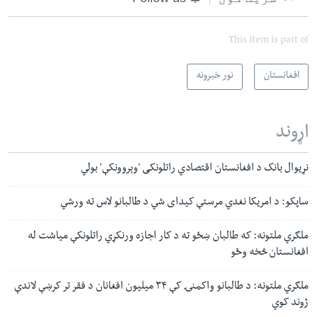
This item is part of
افغانستان
نور خبرونه
اړوند
نړیوال بانک د افغانستان اقتصادي راتلونکی 'وېروونکې' بولي
ساپکو: د امریکا نغدي مرستې کیدای شي د طالبانو لاس ته ورشي
ملګري ملتونه: که طالبان ښځو ته د کار اجازه ورنکړي راتلونکې میاشت له
افغانستان څخه وځو
ملګري ملتونه: د طالبانو واکمنۍ کې ۳۴ میلیون افغانان د فقر تر کرښې لاندې
ژوند کوي