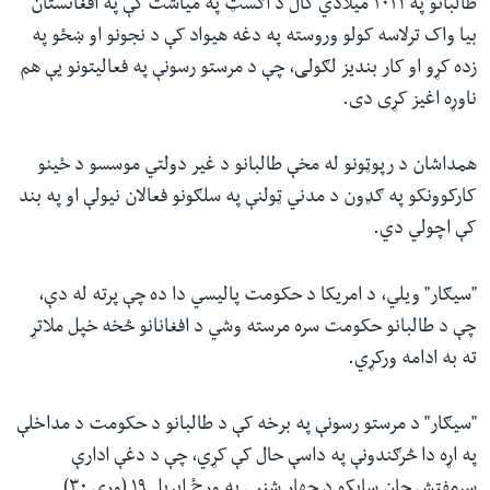
طالبانو په ۲۰۲۱ میلادي کال د اګسټ په میاشت کې په افغانستان
بیا واک ترلاسه کولو وروسته په دغه هیواد کې د نجونو او ښځو په
زده کړو او کار بندیز لګولی، چې د مرستو رسونې په فعالیتونو یې هم
ناوړه اغیز کړی دی.
همداشان د رپوټونو له مخې طالبانو د غیر دولتي موسسو د ځینو
کارکوونکو په ګډون د مدني ټولنې په سلګونو فعالان نیولې او په بند
کې اچولي دي.
"سیګار" ویلي، د امریکا د حکومت پالیسي دا ده چې پرته له دې،
چې د طالبانو حکومت سره مرسته وشي د افغانانو څخه خپل ملاتړ
ته به ادامه ورکړي.
"سیګار" د مرستو رسونې په برخه کې د طالبانو د حکومت د مداخلې
په اړه دا څرګندونې په داسې حال کې کړي، چې د دغې ادارې
سرمفتش جان ساپکو د چهار شنبې په ورځ اپریل ۱۹ (وري ۳۰)