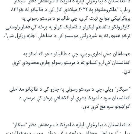
د افغانستان د بیا رغونې لپاره د امریکا د سرمفتش دفتر "سیګار"
ویلي: "ملګروملتونو په ۲۰۲۲ میلادي کال کې د طالبانو له خوا ۸۴
بروکراتیکي موانع ثبت کړي، چې طالبانو د مرستو رسونې په
کارکوونکو د تفاهم لیکونو د لاسلیک کولو په برخه کې فشار راوستی
ترڅو هغوی ته په غیردولتي موسسو کې د مداخلې اجازه ورکړل شي".
همداشان دغې ادارې ویلي، چې د طالبانو دغو اقداماتو په
افغانستان کې اړو کسانو ته د مرستو رسولو چارې محدودې کړي
دي.
" سیګار" ویلي، چې د مرستو رسونې په چارو کې د طالبانو مداخلې
افغانستان سره د امریکا بشري او انکشافي برخو کې مرستې د
ګواښونو سره مخ کړي دي.
د افغانستان د بیا رغونې لپاره د امریکا د سرمفتش دفتر "سیګار"