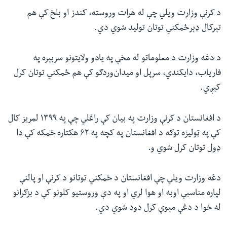
د کرنې وزارت ویلي چې له هرات وروسته، کندز او بلخ کې هم
تېرکال ډېرځمکني توتان تولید شوي دي.
د دغه وزارت د معلوماتو له مخې په یادو ولایتونو سربېره په
فاریاب، دایکندي، سرپل او میدان‌وردګو کې هم ځمکني توتان کرل
کېږي.
د افغانستان د کرنې وزارت په بیان کې راغلي چې په ۱۳۹۹ لمریز کال
کې په ټولیزه توګه د افغانستان په کچه په ۶۲ هکتاره ځمکه کې دا
ډول توتان کرل شوي و.
دغه وزارت ویلي چې افغانستان د ځمکني توتانو د کرنې او پالنې
لپاره مناسبې اوبه او هوا لري او په دې وروستیو کلونو کې د بزګرانو
له خوا د دغې مېوې کرل دود شوي دي.