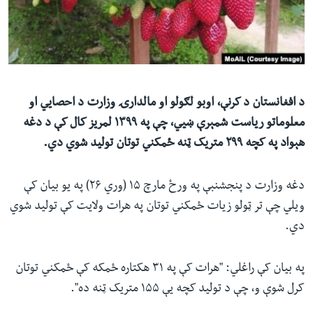
ئ
له مونږ سره په تماس کې پاتې شئ
ټون
ای
ه
ژبې
اړ
د افغانستان د کرنې، اوبو لګولو او مالدارۍ وزارت د احصایي او
ئ
معلوماتو ریاست شمېرې ښيي، چې په ۱۳۹۹ لمریز کال کې د دغه
هېواد په کچه ۲۹۹ متریک ټنه ځمکني توتان تولید شوي دي.
دغه وزارت د پنجشنبې په ورځ مارچ ۱۵ (وري ۲۶) په یو بیان کې
ویلي چې تر ټولو زیات ځمکني توتان په هرات ولایت کې تولید شوي
دي.
په بیان کې راغلي: "هرات کې په ۳۱ هکتاره ځمکه کې ځمکني توتان
کرل شوې و، چې د تولید کچه یې ۱۵۵ متریک ټنه ده".