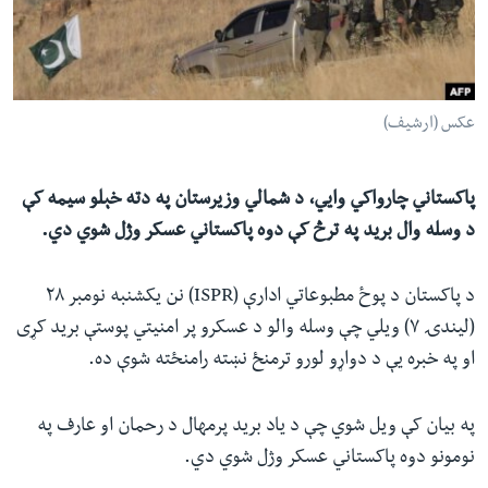
ئ
له مونږ سره په تماس کې پاتې شئ
ټون
ای
ه
عکس (ارشیف)
ژبې
اړ
ئ
پاکستاني چارواکي وايي، د شمالي وزیرستان په دته خېلو سیمه کې
د وسله وال برید په ترڅ کې دوه پاکستاني عسکر وژل شوي دي.
د پاکستان د پوځ مطبوعاتي ادارې (ISPR) نن یکشنبه نومبر ۲۸
(لیندۍ ۷) ویلي چې وسله والو د عسکرو پر امنیتي پوستې برید کړی
او په خبره یې د دواړو لورو ترمنځ نښته رامنځته شوې ده.
په بیان کې ويل شوي چې د یاد برید پرمهال د رحمان او عارف په
نومونو دوه پاکستاني عسکر وژل شوي دي.