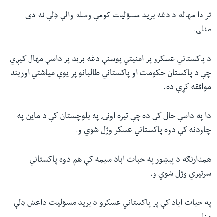
تر دا مهاله د دغه برید مسؤلیت کومې وسله والې ډلې نه دی
منلی.
د پاکستاني عسکرو پر امنیتي پوستې دغه برید پر داسې مهال کیږي
چې د پاکستان حکومت او پاکستاني طالبانو پر یوې میاشتي اوربند
موافقه کړې ده.
دا په داسې حال کې ده چې تیره اونۍ په بلوچستان کې د ماین په
چاودنه کې دوه پاکستاني عسکر وژل شوي و.
همدارنګه د پېښور په حیات اباد سیمه کې هم دوه پاکستاني
سرتیري وژل شوي و.
په حیات اباد کې پر پاکستاني عسکرو د برید مسؤلیت داعش ډلې