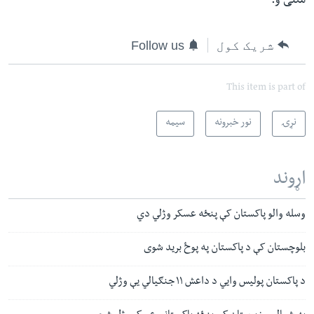
منلی و.
شریک کول
Follow us
This item is part of
نړۍ
نور خبرونه
سیمه
اړوند
وسله والو پاکستان کې پنځه عسکر وژلي دي
بلوچستان کې د پاکستان په پوځ برید شوی
د پاکستان پولیس وايي د داعش ۱۱ جنګیالي یې وژلي