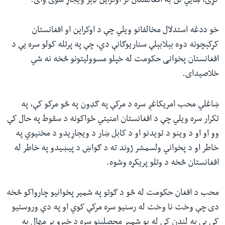
کړی، ښايي نن به افغانستان تر اوکراین ډېر ویجاړ شوی وای.
خو ددغه استدلال مخالفانو ویلي چې د اوکراين او افغانستان
کړکېچونه دوه بېلابېلې سناريوګانې دي، چې په پرتله کولو سره يې د
افغانستان پخوانی حکومت له خپلو مسووليتونو څخه نه شي
خلاصیدای.
ښاغلي محب امریکاغږ سره د مرکې په ګډون په څو مرکو کې، په
تکرار سره ویلي چې د افغانستان امنیتي ځواکونه د سقوط په حال کې
وو او او د وینو د تویدنو او د کابل ښار د ویجاړیدو د مخنیوي په
خاطر او د پخواني ولسمشر ژوند ته د ګواښ د پیښیدو په خاطر له
افغانستان څخه د وتلو پریکړه وشوه.
محب د افغان حکومت له څو د ګوتو په شمیر پخوانیو چارواکو څخه
دی چې وخت نا وخت له رسنیو سره مرکې کوي او په دې وروستیو
کې یې په لندن کې له یو شمېر محصلینو سره د خبرو پر مهال په