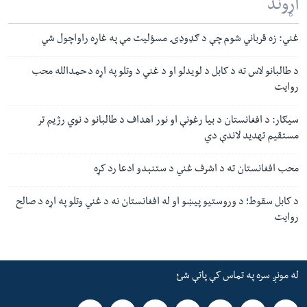
اړوند
غني: زه قرباني شوم چې د ګډوډۍ مسؤلیت مې په غاړه راواچول شي
د طالبانو لاس ته د کابل د لویدلو او د غني د وتلو په اړه د حمدالله محب
روایت
سیګار: د افغانستان د بیا رغونې او نور اهداف د طالبانو د نوي رژیم تر
مستقیم تهدید لاندې دي
محب افغانستان ته د اشرف غني د ستنېدو ادعا رد کړه
د کابل سقوط؛ د وروستیو پيښو او له افغانستان نه د غني‌ وتلو په اړه د صالح
روایت
له مونږ سره په تماس کې پاتې شئ