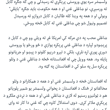
ولسمشر سره یوې وروستۍ پرېکړې ته رسېدلی و چې که جګړه کابل
ته ورسېږي، نو ښاغلی غني او د هغه حکومت باید جګړه "بایللې"
وبولي او د هغه په وینا کله طالبان د کابل دروازو ته ورسیدل
تصمیم ونیول شو چې ښاغلی غني له کابل څخه ووځي.
ښاغلي محب په دې مرکه کې امریکا غږ ته ویلي وو چې د کابل د
پرېښودو لپاره د ښاغلي غني پرېکړه یوازې د څو ورځو یا وروستۍ
دورې پورې اړه نلري، بلکې د تېرو درېیو کلونو د پېښو او جریانونو
پایله وه. هغه وویل چې له افغانستانه څځه د ښاغلي غني د وتلو
پرېکړه سل په سلو کې د افغانستان په ګټه وه.
له افغانستان څخه د ولسمشر غني او د هغه د همکارانو د وتلو
مخالفانو تر څنګ د افغانستان د پخواني ولسمشر یو شمېر پلویانو
هم د ټولنیزو رسنیو له لارې د ښاغلي غني او د هغه د نږدې ملګرو د
پرېکړې ملاتړ کړی. دوی استدلال کاوه چې که غني دا کار نه وای