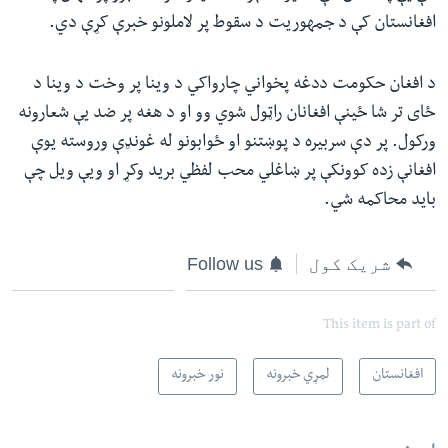
افغانستان کې د جمهوریت د سقوط پر لاملونو خبرې کړې دي.
د افغان حکومت ددغه پخواني چارواکي د وینا پر وخت د وینا د
ځای تر شا ځینې افغانان راټول شوي وو او د هغه پر ضد یې شعارونه
ورکول. پر دې سربیره د پوښتنو او ځوابونو له غونډې وروسته یوې
افغانې زده کوونکې پر ښاغلي محب لفظي برید وکړ او ویې ویل چې
باید محاکمه شي.
شریک کول
Follow us
This item is part of
افغانستان
لمړي خبرونه
نور خبرونه