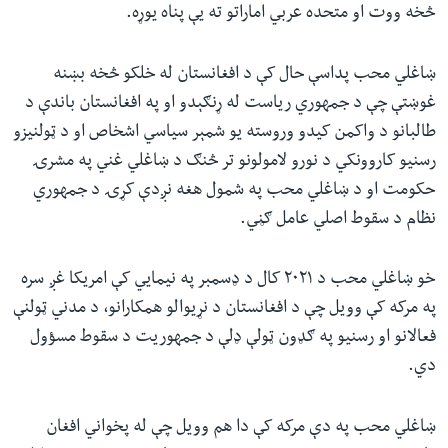
څخه ووت او متحده عربي اماراتو ته یې پناه یوړه.
ښاغلي محب پداسې حال کې د افغانستان له خلکو څخه بښنه
غوښتې چې د جمهوري ریاست له ړنګېدو او په افغانستان باندې د
طالبانو د واکمن کیدو وروسته یو شمېر سیاسي اشخاص او د ټولنیزو
رسنیو کاروونکي د نورو لامولونو تر څنګ د ښاغلي غني په مشرۍ
حکومت او د ښاغلي محب په شمول هغه نږدې کړۍ د جمهوري
نظام د سقوط اصلي عامل ګڼي.
خو ښاغلي محب د ۲۰۲۱ کال د ډسمبر په نیمایي کې امریکا غږ سره
په مرکه کې وویل چې د افغانستان د نړیوالو همکارانو، د مدني ټولنې
فعالانو او رسنیو په ګډون ټولې ډلې د جمهوریت د سقوط مسؤول
دي.
ښاغلي محب په دې مرکه کې دا هم وویل چې له پخواني افغان