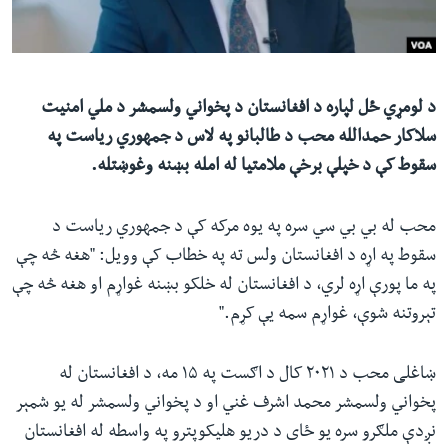
ئ
له مونږ سره په تماس کې پاتې شئ
ټون
ای
ه
د لومړي ځل لپاره د افغانستان د پخواني ولسمشر د ملي امنیت
ژبې
اړ
سلاکار حمدالله محب د طالبانو په لاس د جمهوري ریاست په
ئ
سقوط کې د خپلې برخې ملامتیا له امله بښنه وغوښتله.
محب له بي بي سي سره په یوه مرکه کې د جمهوري ریاست د
سقوط په اړه د افغانستان ولس ته په خطاب کې وویل: "هغه څه چې
په ما پورې اړه لري، د افغانستان له خلکو بښنه غواړم او هغه څه چې
تېروتنه شوې، غواړم سمه یې کړم."
ښاغلی محب د ۲۰۲۱ کال د اګست په ۱۵ مه، د افغانستان له
پخواني ولسمشر محمد اشرف غني او د پخواني ولسمشر له یو شمېر
نږدې ملګرو سره یو ځای د دریو هلیکوپترو په واسطه له افغانستان