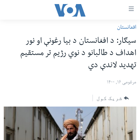
اس
افغانستان
سي
کورپاڼه
سیګار: د افغانستان د بیا رغونې او نور
ړ
افغانستان
اهداف د طالبانو د نوي رژیم تر مستقیم
تصالات
سیمه
تهدید لاندې دي
صلي
امریکا
تن
نړۍ
مرغومی ۱۶, ۱۴۰۰
ه
ښځې او نجونې
اړ
شریک کول
ئ
ځوانان
مومي
د بیان ازادي
ارښود
روغتیا
ه
سرمقاله
اړ