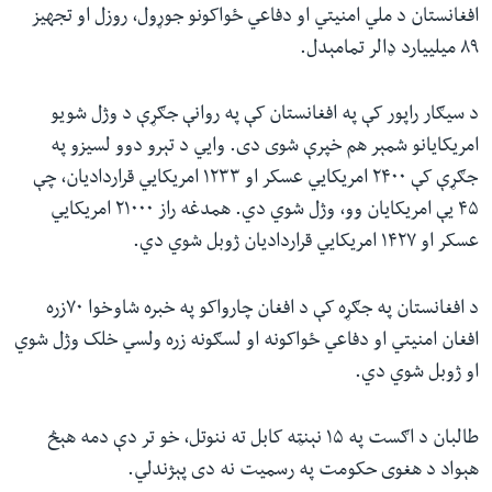
افغانستان د ملي امنیتي او دفاعي ځواکونو جوړول، روزل او تجهیز
۸۹ میلییارد ډالر تمامېدل.
د سیګار راپور کې په افغانستان کې په روانې جګړې د وژل شویو
امریکایانو شمېر هم خپرې شوی دی. وايي د تېرو دوو لسیزو په
جګړې کې ۲۴۰۰ امریکايي عسکر او ۱۲۳۳ امریکايي قراردادیان،‌ چې
۴۵ یې امریکایان وو، وژل شوي دي. همدغه راز ۲۱۰۰۰ امريکايي
عسکر او ۱۴۲۷ امریکايي قراردادیان ژوبل شوي دي.
د افغانستان په جګړه کې د افغان چارواکو په خبره شاوخوا ۷۰زره
افغان امنیتي او دفاعي‌ ځواکونه او لسګونه زره ولسي خلک وژل شوي
او ژوبل شوي دي.
طالبان د اګست په ۱۵ نېنټه کابل ته ننوتل، خو تر دې دمه هېڅ
هېواد د هغوی حکومت په رسمیت نه دی پېژندلي.