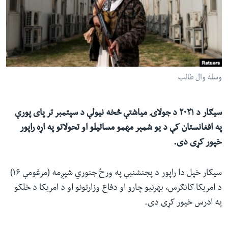
ئ
له مونږ سره په تماس کې پاتې شئ
ټون
ای
ه
ژبې
اړ
وسله وال طالب
ئ
سیګار د ۲۰۲۱ د جولاۍ میاشتې څخه نیولې د سپتمبر تر پای پورې
په افغانستان کې د یو شمېر مهمو مسائیلو او تحولاتو په اړه راپور
خپور کړی دی.
سیګار خپل دا راپور د پجنشنبې په ورځ جنوري شپږمه (مرغومې ۱۶)
د امریکا ګانګرس، بهرنیو چارو او دفاع وزارتونو او د امریکا د خلکو
په ادرس خپور کړی دی.‌