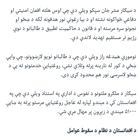
د سیګار مشر جان سپکو ویلي دي‌ چې اوس هلته افغان امنیتي‌ او
دفاعي‌ ځواکونه نشته او د بیا رغونې نور هدفونه لکه د ښځو او
نجونو سره مرسته او د قانون د حاکمیت تطبیق د طالبانو د نوي
رژیم تر مستقیم تهدید لاندې دي.
نوموړي همدغه راز ویلي دي چې د طالبانو نويو لارښوونو، چې وايي
ښځې د کور له نارینه پرته وتلاې نشي، روغتیايي‌ خدمتونو ته یې د
ښځو لاسرسی نور هم محدود کړی دی.
سیګار د ملګرو ملتونو د نفوس د ادارې په استناد ویلي دي چې په
افغانستان کې د مېندو لپاره له عاجل روغتیايي مرستو پرته به ښايي
۵۱۰۰۰ میندې د زېږون پر مهال مړې شي.
د افغانستان د نظام د سقوط عوامل