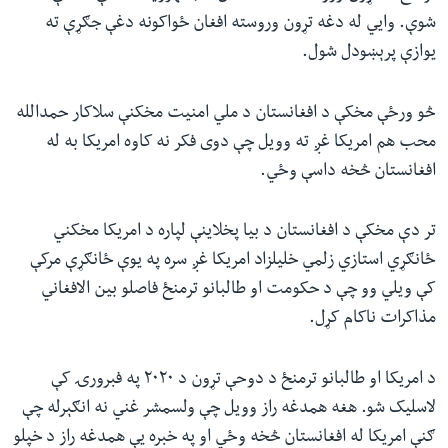
شوې. وايي له دغه تړون وروسته افغان ځواکونه دغې جګړې ته
یوازې پرېښودل شول.
څو ورځې مخکې د افغانستان د ملي امنیت مخکنې سلاکار حمدالله
محب هم امریکا غږ ته وویل چې دوی فکر نه کاوه امریکا به له
افغانستان څخه داسې وځي.
تر دې مخکې د افغانستان د بیا پخلاینې لپاره د امریکا مخکني
ځانګړي استازي زلمي خلیلزاد امریکا غږ سره په یوې ځانګړې مرکې
کې ویلي وو چې د حکومت او طالبانو ترمنځ فاصلو بین الافغاني
مذاکرات ناکام کړل.
د امریکا او طالبانو ترمنځ د دوحې تړون د ۲۰۲۰ په فبرورۍ کې
لاسلیک شو. هغه همدغه راز وویل چې ولسمشر غني نه انګېرله چې
ګنې امریکا له افغانستان څخه وځي او په خبره یې همدغه راز د خپلو