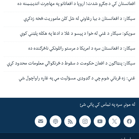
افغانستان کې د جګړو شدت؛ اروپا د افغانانو په مهاجرت اندیښمنه ده
سیګار: د افغانستان د بیا رغاونې له شل کلن ماموریت څخه زدکړې
سوپکو: سیګار د غني له خوا د پیسو د غلا د ادعا په هکله پلټنې کوي
سیګار: د افغانستان سره د امریکا د مرستو راتلونکې ناڅرګنده ده
سیګار: پنټاګون د افغان حکومت د سقوط د څرنګوالي معلومات محدود کړي
غني: زه قرباني شوم چې د ګډوډۍ مسؤلیت مې په غاړه راواچول شي
له مونږ سره په تماس کې پاتې شئ