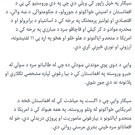
سیګار په خپل راپور کې ویلي دي چې په دې وروستیو کې یې د
افغانستان د امنیتي ځواکونو د جوړولو، د حکومتوالۍ د ښه والي، د
اقتصادي او ټولنیز پرمختګ په برخه کې د اسانتیاو د برابرولو او د
مخدره موادو د کر کیلې او قاچاقو سره د مبارزې په برخه کې د
امریکا د متحدو ایالتونو د هلو ځلو او هڅو په اړه یې ۱۱ تفتیشونه،
ارزونې او نورې څېړنې کړي دي.
وايي د دوی یوې موندنې ښودلې ده چې له طالبانو سره د سولې له
خبرو وروسته په افغانستان کې د بیا رغونې لپاره مشخصې تګلارې او
پلانونه نه دي‌ جوړ شوي.
سیګار وايي چې د اګست په میاشت کې له افغانستان څخه د
امریکایي ځواکونو له وتلو وروسته، په هغه هېواد کې د امریکا د
متحدو ایالتونو د بیارغونې ماموریت او پروژې درېدلې دي، خو له
افغانانو سره ځینې بشري مرستې روانې دي.