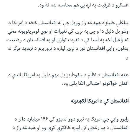
عسکرو د ظرفیت په اړه یې هم محاسبه ښه نه وه.
ښاغلي خلیلزاد همدغه راز وویل چې له افغانستان څخه د امریکا د
وتلو بل دلیل دا و چې په نړۍ کې تغیرات او نوي لومړیتوبونه مخې
ته راغلل لکه په اسیا کې د قدرت توازن او په افغانستان د وضعیت
بدلون، وايي افغانستان نور د نړۍ لپاره د تروریزم د تهدید مرکز نه
و.
هغه افغانستان د نظام د سقوط یو بل مهم دلیل په امریکا باندې د
افغان ځواکونو احتمالي‌ اتکا بللې وه.
افغانستان کې د امریکا لګښتونه
راپور وايي چې امریکا په تېرو دوو لسیزو کې ۱۴۶ میلیارد ډالر د
افغانستان د بیا رغونې کې لپاره ځانګړي کړي وو او همدغه راز د