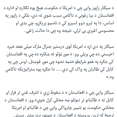
د سیګار راپور وايي چې د امریکا د حکومت هیڅ یوه تګلاره او اداره د
افغانستان د بیا رغونې د ناکامې سبب شوي نه دي، بلکې د راپور په
اساس، دا په تېرو دوو لسیزو کې د ناسمو پرېکړو،‌ چې بدې او
محسوسې اغیزې یې لرلې، نتیجه وه چې دا حالت راغی.
سیګار په دې اړه د امریکا لوی درستیز جنرال مارک میلي هغه خبره
اخیستې ده چې ویلي وو: « موږ ټولو ته ښکاره ده چې په افغانستان
کې جګړه په هغو شرایطو ختمه نشوه چې موږ غوښتل، اوس چې په
کابل کې طالبان په واک کې دي.... دا جګړه یوه ستراتیژیکه ناکامي
وه.»
سیګار وايي چې د افغانستان « د سقوط زړي د اشرف غني تر فرار او
کابل ته د طالبانو تر ننوتلو ښه مخکې کرل شوي» وو. د افغانستان د
مخکني حکومت یو شمېر چارواکي وايي چې د طالبانو او امریکا
ترمنځ له تړون وروسته د افغانستان د جمهوریت ستنې سستې