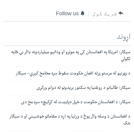
شریک کول
Follow us
اړوند
سیګار: امریکا په افغانستان کې په موټرو او ودانیو میلیاردونه ډالر بې ځایه
لګولې
د بهرنیو له مرستو پرته افغان حکومت سقوط سره مخامخ کیږي– سیګار
سیګار: طالبانو د روغتیا په سکتور بریدونو ته دوام ورکړی
سیګار: د افغانستان حکومت د خپل «پایښت له کړکیچ» سره مخ دی
د افغانستان د وسله وال پوځ د وړتیا په اړه د مقاماتو خوشبیني او د سیګار
شک