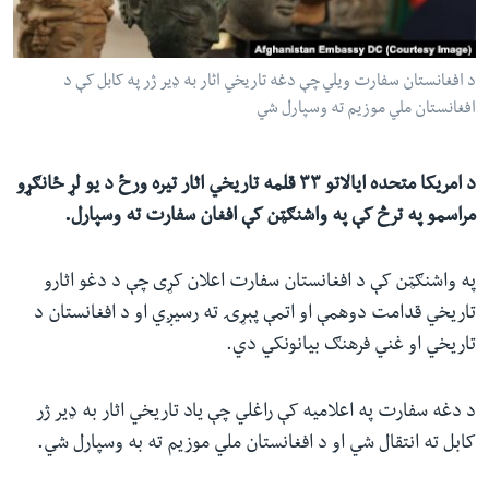
ئ
له مونږ سره په تماس کې پاتې شئ
ټون
د افغانستان سفارت ویلي چې دغه تاریخي اثار به ډير ژر په کابل کې د
ای
افغانستان ملي موزیم ته وسپارل شي
ه
ژبې
اړ
ئ
د امریکا متحده ایالاتو ۳۳ قلمه تاریخي اثار تیره ورځ د یو لړ ځانګړو
مراسمو په ترڅ کې په واشنګټن کې افغان سفارت ته وسپارل.
په واشنګټن کې د افغانستان سفارت اعلان کړی چې د دغو اثارو
تاریخي قدامت دوهمې او اتمې پېړۍ ته رسیږي او د افغانستان د
تاریخي او غني فرهنګ بیانونکي دي.
د دغه سفارت په اعلامیه کې راغلي چې یاد تاریخي اثار به ډير ژر
کابل ته انتقال شي او د افغانستان ملي موزیم ته به وسپارل شي.