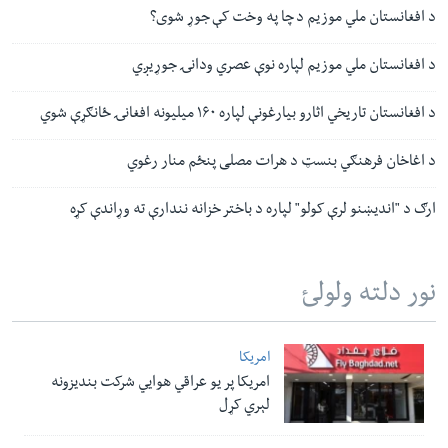
د افغانستان ملي موزیم د چا په وخت کې جوړ شوی؟
د افغانستان ملي موزیم لپاره نوې عصري ودانۍ جوړیږي
د افغانستان تاریخي اثارو بیارغونې لپاره ۱۶۰ میلیونه افغانۍ ځانګړې شوي
د اغاخان فرهنګي بنسټ د هرات مصلی پنځم منار رغوي
ارګ د "اندیښنو لرې کولو" لپاره د باختر خزانه نندارې ته وړاندې کړه
نور دلته ولولئ
امریکا
امریکا پر یو عراقي هوایي شرکت بندیزونه
لېري کړل