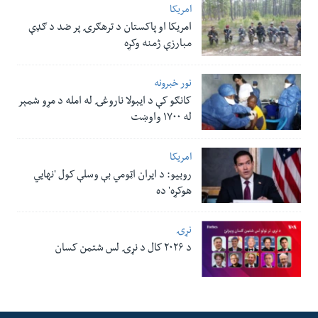
امریکا
امریکا او پاکستان د ترهګرۍ پر ضد د ګډې
مبارزې ژمنه وکړه
نور خبرونه
کانګو کې د ایبولا ناروغۍ له امله د مړو شمېر
له ۱۷۰۰ واوښت
امریکا
روبیو: د ایران اټومي بې وسلې کول 'نهايي
هوکړه' ده
نړۍ
د ۲۰۲۶ کال د نړۍ لس شتمن کسان