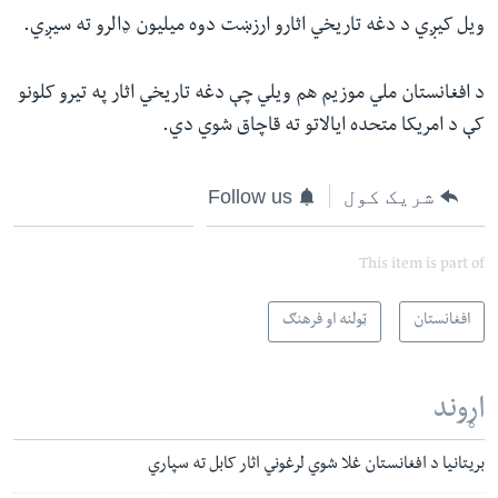
ویل کیږي د دغه تاریخي اثارو ارزښت دوه میلیون ډالرو ته سیږي.
د افغانستان ملي موزیم هم ویلي چې دغه تاریخي اثار په تیرو کلونو
کې د امریکا متحده ایالاتو ته قاچاق شوي دي.
شریک کول
Follow us
This item is part of
افغانستان
ټولنه او فرهنګ
اړوند
بریتانیا د افغانستان غلا شوي لرغوني اثار کابل ته سپاري